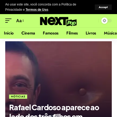
Ao usar este site, você concorda com a Política de
Accept
Privacidade
e
Termos de Uso
.
Aa
Inicio
Cinema
Famosos
Filmes
Livros
Música
NÓTICIAS
Rafael Cardoso aparece ao
lado dos três filhos em