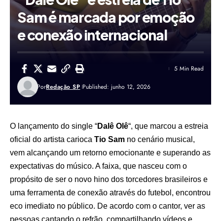
Sam é marcada por emoção
e conexão internacional
5 Min Read
Por
Redação SP
Published: junho 12, 2026
O lançamento do single “
Dalê Olê
“, que marcou a estreia
oficial do artista carioca
Tio Sam
no cenário musical,
vem alcançando um retorno emocionante e superando as
expectativas do músico. A faixa, que nasceu com o
propósito de ser o novo hino dos torcedores brasileiros e
uma ferramenta de conexão através do futebol, encontrou
eco imediato no público. De acordo com o cantor, ver as
pessoas cantando o refrão, compartilhando vídeos e