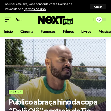
Ao usar este site, você concorda com a Política de
Accept
Privacidade
e
Termos de Uso
.
Aa
Inicio
Cinema
Famosos
Filmes
Livros
Música
MÚSICA
Público abraça hino da copa
“Dalê Olê” e estreia de Tio