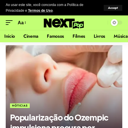
Ao usar este site, você concorda com a Política de
Accept
Privacidade
e
Termos de Uso
.
Aa
Inicio
Cinema
Famosos
Filmes
Livros
Música
NÓTICIAS
Popularização do Ozempic
impulsiona procura por