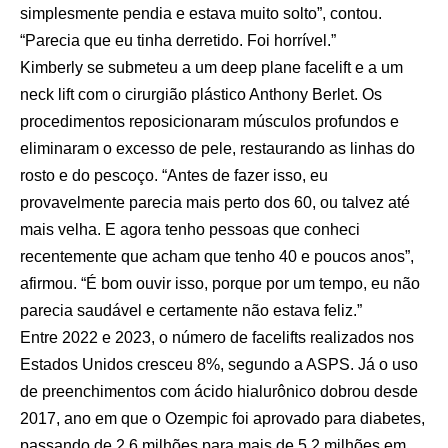
simplesmente pendia e estava muito solto”, contou.
“Parecia que eu tinha derretido. Foi horrível.”
Kimberly se submeteu a um deep plane facelift e a um
neck lift com o cirurgião plástico Anthony Berlet. Os
procedimentos reposicionaram músculos profundos e
eliminaram o excesso de pele, restaurando as linhas do
rosto e do pescoço. “Antes de fazer isso, eu
provavelmente parecia mais perto dos 60, ou talvez até
mais velha. E agora tenho pessoas que conheci
recentemente que acham que tenho 40 e poucos anos”,
afirmou. “É bom ouvir isso, porque por um tempo, eu não
parecia saudável e certamente não estava feliz.”
Entre 2022 e 2023, o número de facelifts realizados nos
Estados Unidos cresceu 8%, segundo a ASPS. Já o uso
de preenchimentos com ácido hialurônico dobrou desde
2017, ano em que o Ozempic foi aprovado para diabetes,
passando de 2,6 milhões para mais de 5,2 milhões em