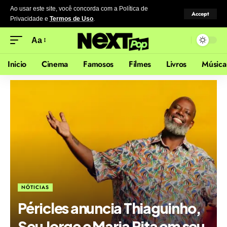
Ao usar este site, você concorda com a Política de
Accept
Privacidade
e
Termos de Uso
.
Aa
Inicio
Cinema
Famosos
Filmes
Livros
Música
NÓTICIAS
Péricles anuncia Thiaguinho,
Seu Jorge e Maria Rita em seu