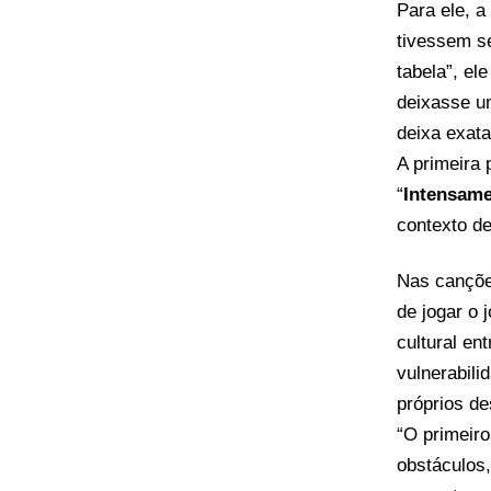
Para ele, 
tivessem s
tabela”, e
deixasse um
deixa exata
A primeira 
“
Intensam
contexto de
Nas cançõe
de jogar o 
cultural en
vulnerabili
próprios d
“O primeir
obstáculos,