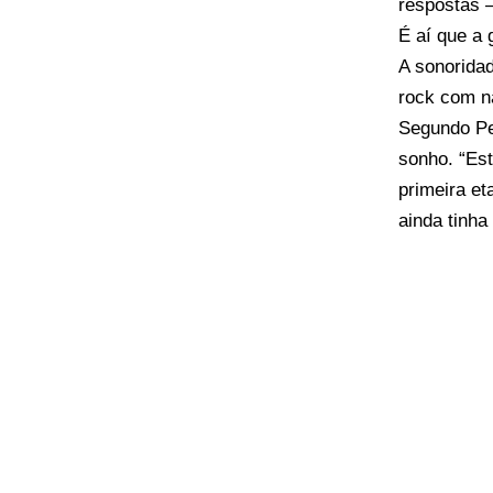
respostas 
É aí que a 
A sonoridad
rock com na
Segundo Pe
sonho. “Es
primeira e
ainda tinha 