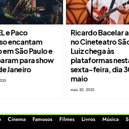
L e Paco
Ricardo Bacelar a
so encantam
no Cineteatro Sã
o em São Paulo e
Luiz chega às
param para show
plataformas nest
de Janeiro
sexta-feira, dia 
maio
2025
maio 30, 2025
o
Cinema
Famosos
Filmes
Livros
Música
S