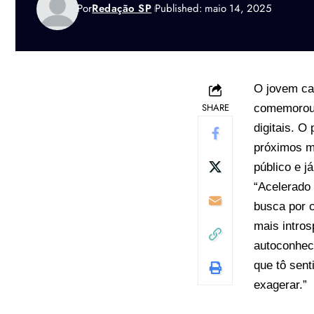
Por
Redação SP
Published: maio 14, 2025
O jovem ca
SHARE
comemorou 
digitais. O
próximos m
público e 
“Acelerado
busca por c
mais intros
autoconheci
que tô sent
exagerar.”