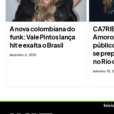
A nova colombiana do
CA7RIE
funk: Vale Pintos lança
Amoro
hit e exalta o Brasil
públic
se pre
dezembro 4, 2025
no Rio 
setembro 18, 
Inici