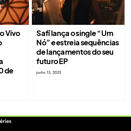
o Vivo
Safí lança o single “Um
o
Nó” e estreia sequências
de lançamentos do seu
a
futuro EP
30 de
junho 13, 2025
éries