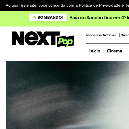
Ao usar este site, você concorda com a Política de Privacidade
e
T
Baía do Sancho fica em 4º 
BOMBANDO!
Tendência:
Nóticias
Músi
Inicio
Cinema