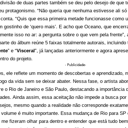
a divisão de duas partes também se deu pelo desejo de que 
eu protagonismo. “Não queria que nenhuma estivesse ali só
le conta. “Quis que essa primeira metade funcionasse como
 gostinho de ‘quero mais’. E acho que Oceano, que encerra
mente isso no ar: a pergunta sobre o que vem pela frente”, 
parte do álbum reúne 5 faixas totalmente autorais, incluindo 
ente
” e “
Visceral
”, já lançadas anteriormente e agora apre
ntro do projeto.
- Publicidade-
s, ele reflete um momento de descobertas e aprendizado, m
jogo da vida sem se deixar abater. Nessa fase, o artista abo
tre o Rio de Janeiro e São Paulo, destacando a importância d
dades. Ainda assim, essa aceitação não impede a busca por
esejos, mesmo quando a realidade não corresponde exatame
o volume é muito importante. Essa mudança de Rio para SP 
 me fizeram olhar para dentro e entender que está tudo bem