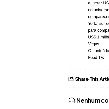
a lucrar U
no univers
comparecer
York. Eu r
para compa
US$ 1 milh
Vegas.
O conteúd
Feed TV
.
Share This Arti
Nenhum co