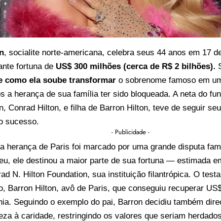
on
, socialite norte-americana, celebra seus 44 anos em 17 
ante fortuna de
US$ 300 milhões (cerca de R$ 2 bilhões).
S
e como ela soube transformar
o sobrenome famoso em um 
a herança de sua família ter sido bloqueada. A neta do fu
on, Conrad Hilton, e filha de Barron Hilton, teve de seguir s
 o sucesso.
- Publicidade -
a herança de Paris foi marcado por uma grande disputa fam
ceu, ele destinou a maior parte de sua fortuna — estimada 
ad N. Hilton Foundation, sua instituição filantrópica. O test
ho, Barron Hilton, avô de Paris, que conseguiu recuperar U
ia. Seguindo o exemplo do pai, Barron decidiu também direc
eza à caridade, restringindo os valores que seriam herdados