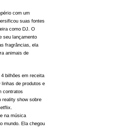
império com um
ersificou suas fontes
reira como DJ. O
de seu lançamento
s fragrâncias, ela
ra animais de
4 bilhões em receita
9 linhas de produtos e
m contratos
 reality show sobre
tflix.
me na música
do mundo. Ela chegou