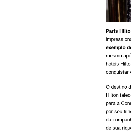
Paris Hilt
impression
exemplo d
mesmo após 
hotéis Hilt
conquistar
O destino d
Hilton fale
para a Conr
por seu fil
da companh
de sua riqu