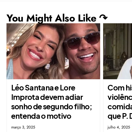
You Might Also Like ↷
Léo Santana e Lore
Com hi
Improta devem adiar
violênc
sonho de segundo filho;
comida
entenda o motivo
que P. 
março 3, 2025
julho 4, 2025