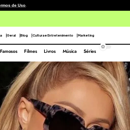
ermos de Uso
.
cenografia reutilizável em sua quarta edição focada nas 
ca
Geral
Blog
Cultura e Entretenimento
Marketing
Famosos
Filmes
Livros
Música
Séries