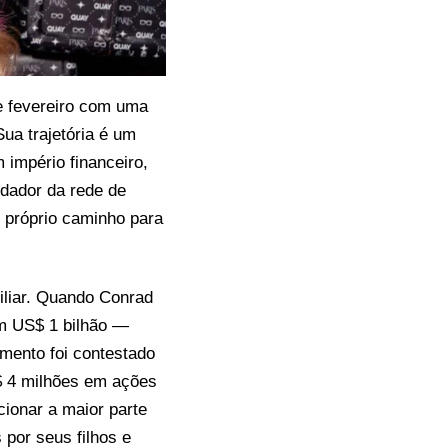
de fevereiro com uma
ua trajetória é um
império financeiro,
ndador da rede de
eu próprio caminho para
iliar. Quando Conrad
em US$ 1 bilhão —
amento foi contestado
S$ 4 milhões em ações
ionar a maior parte
 por seus filhos e