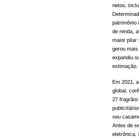
netos, incl
Determinada
patrimônio 
de renda, 
maior pilar
gerou mais 
expandiu s
estimação.
Em 2021, a
global, con
27 fragrânc
publicitári
seu casamen
Antes de s
eletrônica