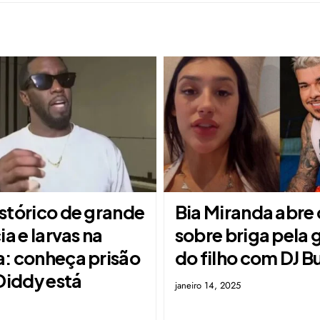
stórico de grande
Bia Miranda abre 
ia e larvas na
sobre briga pela
: conheça prisão
do filho com DJ 
Diddy está
janeiro 14, 2025