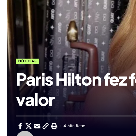
NÓTICIAS
Paris Hilton fez 
valor
4 Min Read