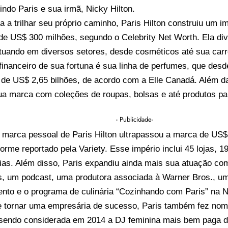
uindo Paris e sua irmã, Nicky Hilton.
 a trilhar seu próprio caminho, Paris Hilton construiu um 
de US$ 300 milhões, segundo o Celebrity Net Worth. Ela div
atuando em diversos setores, desde cosméticos até sua car
 financeiro de sua fortuna é sua linha de perfumes, que des
de US$ 2,65 bilhões, de acordo com a Elle Canadá. Além da
ua marca com coleções de roupas, bolsas e até produtos pa
- Publicidade-
 marca pessoal de Paris Hilton ultrapassou a marca de US$ 
forme reportado pela Variety. Esse império inclui 45 lojas, 1
ias. Além disso, Paris expandiu ainda mais sua atuação co
os, um podcast, uma produtora associada à Warner Bros., um
to e o programa de culinária “Cozinhando com Paris” na Ne
e tornar uma empresária de sucesso, Paris também fez no
, sendo considerada em 2014 a DJ feminina mais bem paga 