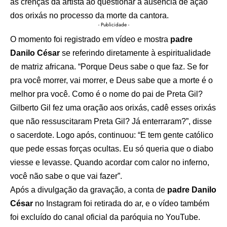
as crenças da artista ao questionar a ausência de ação
dos orixás no processo da morte da cantora.
- Publicidade -
O momento foi registrado em vídeo e mostra
padre
Danilo César
se referindo diretamente à espiritualidade
de matriz africana. “Porque Deus sabe o que faz. Se for
pra você morrer, vai morrer, e Deus sabe que a morte é o
melhor pra você. Como é o nome do pai de Preta Gil?
Gilberto Gil fez uma oração aos orixás, cadê esses orixás
que não ressuscitaram Preta Gil? Já enterraram?”, disse
o sacerdote. Logo após, continuou: “E tem gente católico
que pede essas forças ocultas. Eu só queria que o diabo
viesse e levasse. Quando acordar com calor no inferno,
você não sabe o que vai fazer”.
Após a divulgação da gravação, a conta de
padre Danilo
César
no Instagram foi retirada do ar, e o vídeo também
foi excluído do canal oficial da paróquia no YouTube.