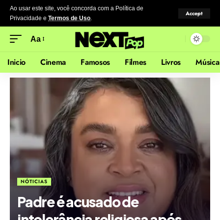
Ao usar este site, você concorda com a Política de
Accept
Privacidade
e
Termos de Uso
.
Aa
Inicio
Cinema
Famosos
Filmes
Livros
Música
NÓTICIAS
Padre é acusado de
intolerância religiosa após