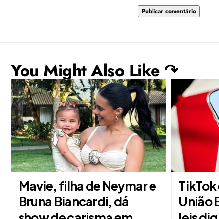
You Might Also Like ↷
Mavie, filha de Neymar e
TikTok
Bruna Biancardi, dá
União E
show de carisma em
leis dig