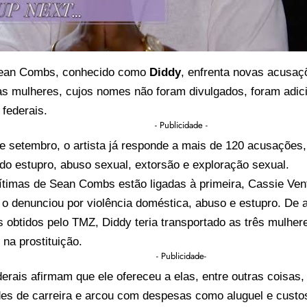
Sean Combs, conhecido como
Diddy
, enfrenta novas acusaç
as mulheres, cujos nomes não foram divulgados, foram adic
federais.
- Publicidade -
e setembro, o artista já responde a mais de 120 acusações
ndo estupro, abuso sexual, extorsão e exploração sexual.
ítimas de Sean Combs estão ligadas à primeira, Cassie Ven
 o denunciou por violência doméstica, abuso e estupro. De
obtidos pelo TMZ, Diddy teria transportado as três mulhere
 na prostituição.
- Publicidade-
erais afirmam que ele ofereceu a elas, entre outras coisas
es de carreira e arcou com despesas como aluguel e custos 