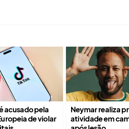
 é acusado pela
Neymar realiza p
uropeia de violar
atividade em ca
itais
após lesão