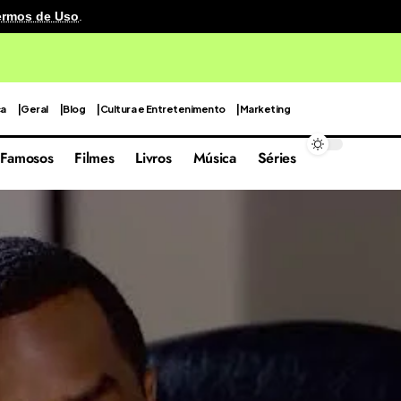
ermos de Uso
.
ca em 4º lugar entre as praias mais bonitas do mundo
ca
Geral
Blog
Cultura e Entretenimento
Marketing
Famosos
Filmes
Livros
Música
Séries