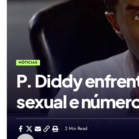
NÓTICIAS
P. Diddy enfre
sexual e número
2 Min Read