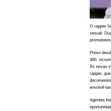
O rapper 
sexual. Du
promotores 
Preso desd
300, inclui
As novas v
rapper, que
documentos 
envolvê-las
Agentes fed
oportunidad