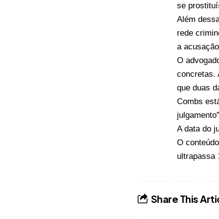
se prostitu
Além dessa
rede crimi
a acusação
O advogado 
concretas. 
que duas d
Combs está
julgamento”
A data do j
O conteúd
ultrapassa
Share This Arti