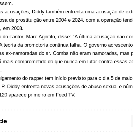
íssem.
s acusações, Diddy também enfrenta uma acusação de exto
nosa de prostituição entre 2004 e 2024, com a operação te
, em 2008.
do cantor, Marc Agnifilo, disse: “A última acusação não c
A teoria da promotoria continua falha. O governo acrescentou
as ex-namoradas do sr. Combs não eram namoradas, mas pro
 mais comprometido do que nunca em lutar contra essas a
.
ulgamento do rapper tem início previsto para o dia 5 de maio
o
P. Diddy enfrenta novas acusações de abuso sexual e núm
 120
aparece primeiro em
Feed TV
.
cle