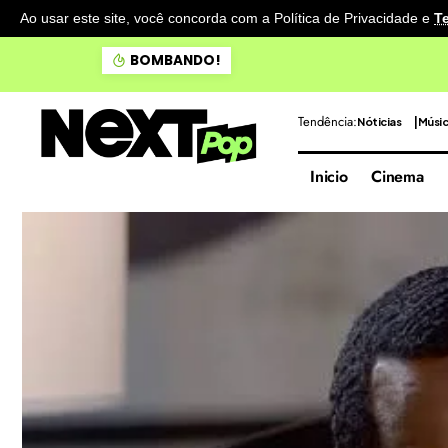
Ao usar este site, você concorda com a Política de Privacidade
e
T
Noronha: Baía do Sancho fi
BOMBANDO!
Tendência:
Nóticias
Músi
Inicio
Cinema