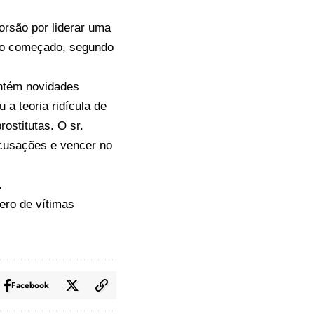
rsão por liderar uma
ndo começado, segundo
ontém novidades
 a teoria ridícula de
stitutas. O sr.
cusações e vencer no
.
ero de vítimas
Facebook