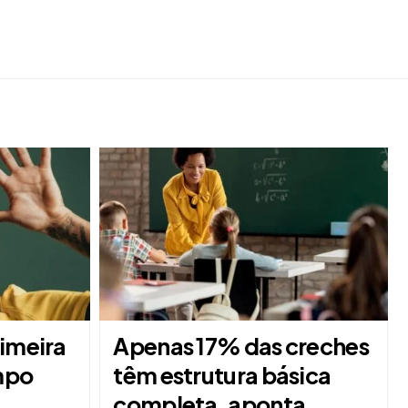
rimeira
Apenas 17% das creches
mpo
têm estrutura básica
completa, aponta