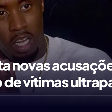
nta novas acusaçõ
 de vítimas ultrap