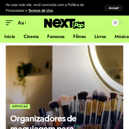
Ao usar este site, você concorda com a Política de
Accept
Privacidade
e
Termos de Uso
.
Aa
Inicio
Cinema
Famosos
Filmes
Livros
Música
NÓTICIAS
Organizadores de
maquiagem para