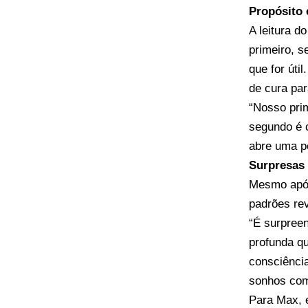
Propósito
A leitura d
primeiro, s
que for úti
de cura pa
“Nosso prim
segundo é 
abre uma po
Surpresas 
Mesmo após
padrões rev
“É surpree
profunda q
consciência
sonhos com
Para Max, e