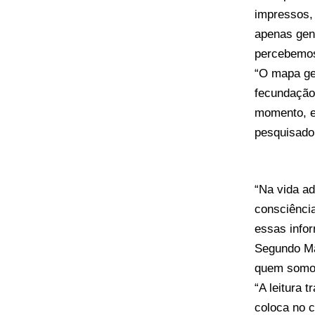
impressos, 
apenas gen
percebemos
“O mapa ge
fecundação 
momento, e 
pesquisado
“Na vida a
consciênci
essas infor
Segundo Ma
quem somo
“A leitura 
coloca no 