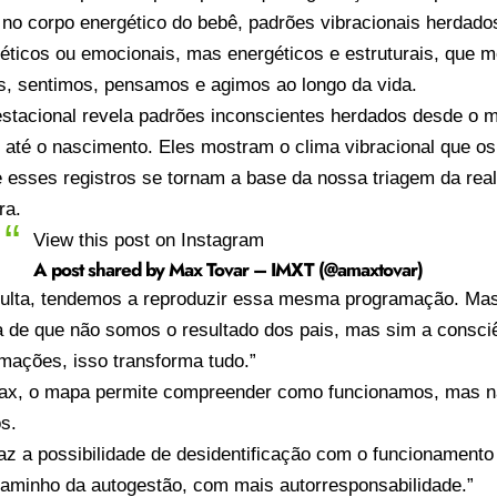
no corpo energético do bebê, padrões vibracionais herdado
éticos ou emocionais, mas energéticos e estruturais, que
, sentimos, pensamos e agimos ao longo da vida.
stacional revela padrões inconscientes herdados desde o 
até o nascimento. Eles mostram o clima vibracional que os
esses registros se tornam a base da nossa triagem da reali
ra.
View this post on Instagram
A post shared by Max Tovar – IMXT (@amaxtovar)
dulta, tendemos a reproduzir essa mesma programação. M
a de que não somos o resultado dos pais, mas sim a consci
mações, isso transforma tudo.”
x, o mapa permite compreender como funcionamos, mas n
s.
traz a possibilidade de desidentificação com o funcionament
caminho da autogestão, com mais autorresponsabilidade.”