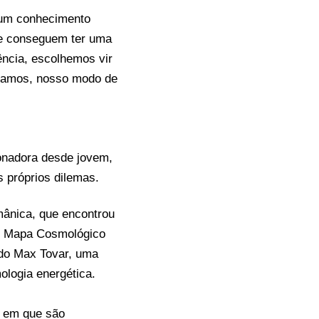
 um conhecimento
le conseguem ter uma
ência, escolhemos vir
onamos, nosso modo de
onadora desde jovem,
 próprios dilemas.
mânica, que encontrou
go Mapa Cosmológico
do Max Tovar, uma
ologia energética.
o em que são