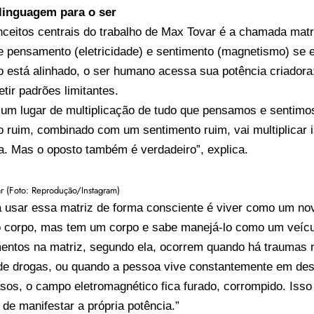
linguagem para o ser
ceitos centrais do trabalho de Max Tovar é a chamada matri
 pensamento (eletricidade) e sentimento (magnetismo) se 
 está alinhado, o ser humano acessa sua potência criadora
etir padrões limitantes.
é um lugar de multiplicação de tudo que pensamos e sentim
 ruim, combinado com um sentimento ruim, vai multiplicar 
a. Mas o oposto também é verdadeiro”, explica.
r (Foto: Reprodução/Instagram)
a usar essa matriz de forma consciente é viver como um n
o corpo, mas tem um corpo e sabe manejá-lo como um veícu
entos na matriz, segundo ela, ocorrem quando há traumas n
de drogas, ou quando a pessoa vive constantemente em dese
os, o campo eletromagnético fica furado, corrompido. Isso 
de manifestar a própria potência.”