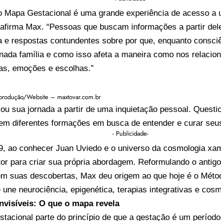
 do Mapa Gestacional é uma grande experiência de acesso a
”, afirma Max. “Pessoas que buscam informações a partir de
a e respostas contundentes sobre por que, enquanto consci
nada família e como isso afeta a maneira como nos relaci
ças, emoções e escolhas.”
produção/Website – maxtovar.com.br
u sua jornada a partir de uma inquietação pessoal. Questi
em diferentes formações em busca de entender e curar seus
- Publicidade-
9, ao conhecer Juan Uviedo e o universo da cosmologia xa
utor para criar sua própria abordagem. Reformulando o anti
m suas descobertas, Max deu origem ao que hoje é o Méto
 une neurociência, epigenética, terapias integrativas e cosm
nvisíveis: O que o mapa revela
tacional parte do princípio de que a gestação é um períod