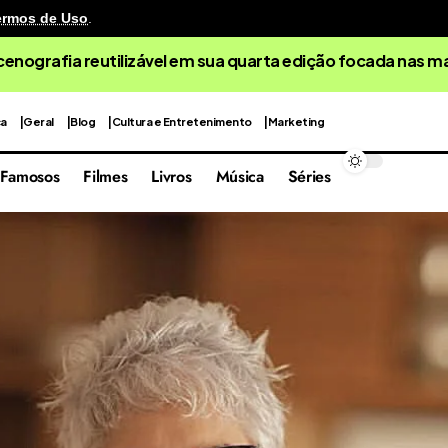
ermos de Uso
.
cenografia reutilizável em sua quarta edição focada nas 
ca
Geral
Blog
Cultura e Entretenimento
Marketing
Famosos
Filmes
Livros
Música
Séries