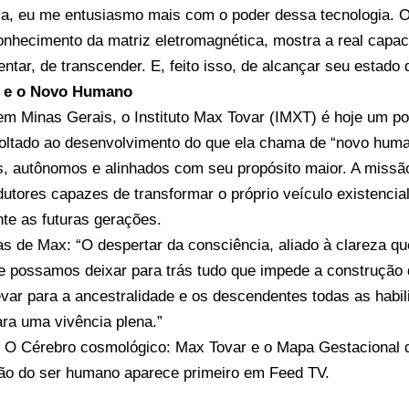
ria, eu me entusiasmo mais com o poder dessa tecnologia. 
conhecimento da matriz eletromagnética, mostra a real capa
entar, de transcender. E, feito isso, de alcançar seu estado 
o e o Novo Humano
m Minas Gerais, o Instituto Max Tovar (IMXT) é hoje um po
oltado ao desenvolvimento do que ela chama de “novo huma
, autônomos e alinhados com seu propósito maior. A missão 
utores capazes de transformar o próprio veículo existencia
te as futuras gerações.
s de Max: “O despertar da consciência, aliado à clareza q
e possamos deixar para trás tudo que impede a construção
evar para a ancestralidade e os descendentes todas as habil
ra uma vivência plena.”
o
O Cérebro cosmológico: Max Tovar e o Mapa Gestacional q
ão do ser humano
aparece primeiro em
Feed TV
.