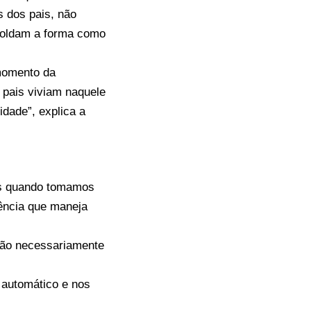
s dos pais, não
 moldam a forma como
momento da
 pais viviam naquele
dade”, explica a
as quando tomamos
ência que maneja
ão necessariamente
o automático e nos