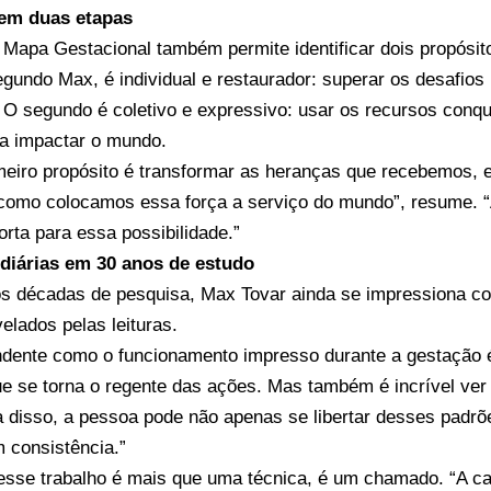
 em duas etapas
o Mapa Gestacional também permite identificar dois propósit
egundo Max, é individual e restaurador: superar os desafios
l. O segundo é coletivo e expressivo: usar os recursos conq
ra impactar o mundo.
eiro propósito é transformar as heranças que recebemos, e
como colocamos essa força a serviço do mundo”, resume. “
rta para essa possibilidade.”
diárias em 30 anos de estudo
 décadas de pesquisa, Max Tovar ainda se impressiona co
elados pelas leituras.
ndente como o funcionamento impresso durante a gestação é 
ue se torna o regente das ações. Mas também é incrível ve
 disso, a pessoa pode não apenas se libertar desses padrõ
 consistência.”
sse trabalho é mais que uma técnica, é um chamado. “A cad