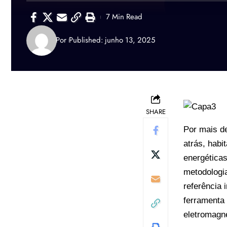
7 Min Read
Por
Published: junho 13, 2025
SHARE
Por mais d
atrás, habi
energética
metodologia
referência 
ferramenta 
eletromagné