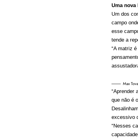
Uma nova 
Um dos con
campo onde
esse campo
tende a rep
“A matriz 
pensamento
assustador
Max Tova
“Aprender 
que não é 
Desalinham
excessivo 
“Nesses cas
capacidade 