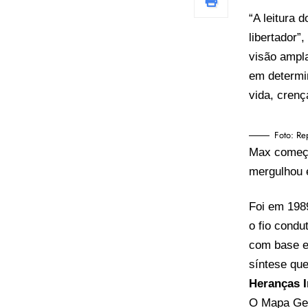
“A leitura
libertador
visão ampl
em determi
vida, cren
Foto: Re
Max começo
mergulhou 
Foi em 198
o fio cond
com base e
síntese que
Heranças I
O Mapa Ges