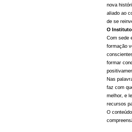
nova histó
aliado ao 
de se reinv
O Institut
Com sede e
formação v
conscientes
formar cond
positivamen
Nas palavra
faz com qu
melhor, e l
recursos pa
O conteúd
compreens