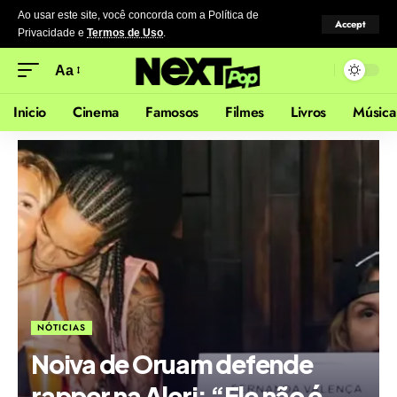
Ao usar este site, você concorda com a Política de
Accept
Privacidade
e
Termos de Uso
.
Aa
Inicio
Cinema
Famosos
Filmes
Livros
Música
NÓTICIAS
Noiva de Oruam defende
rapper na Alerj: “Ele não é