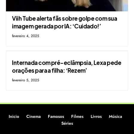
Viih Tube alerta fãs sobre golpe com sua
imagem gerada por IA: ‘Cuidado!’
fevereiro 4, 2025
Internada com pré-eclâmpsia, Lexa pede
orações para a filha: ‘Rezem’
fevereiro 5, 2025
Inicio
Cinema
Famosos
Filmes
Livros
Música
Séries