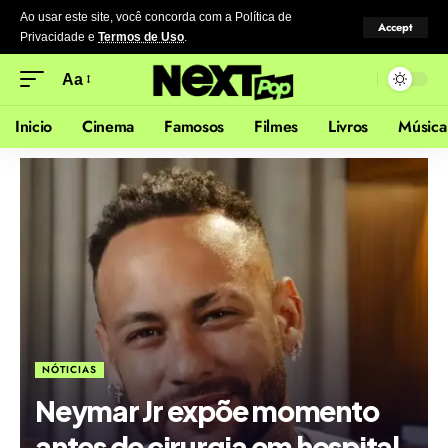
Ao usar este site, você concorda com a Política de
Accept
Privacidade
e
Termos de Uso
.
Aa
Inicio
Cinema
Famosos
Filmes
Livros
Música
NÓTICIAS
Neymar Jr expõe momento
antes de cirurgia em hospital