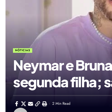
NÓTICIAS
Neymar e Bruna
segunda filha; 
2 Min Read