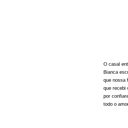
O casal ent
Bianca esc
que nossa 
que recebi 
por confia
todo o amor