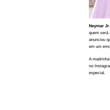
Neymar Jr
quem será 
anunciou q
em um emoc
A madrinha 
no Instagr
especial.