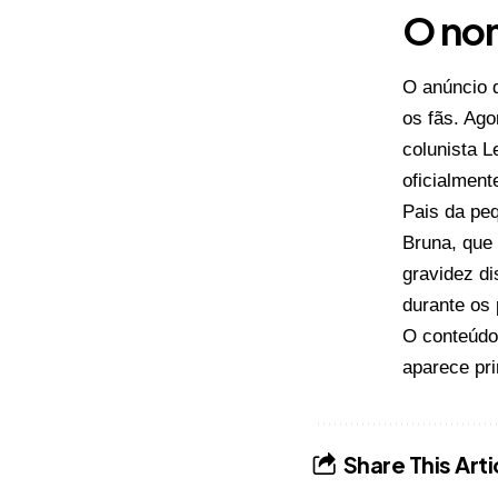
O no
O anúncio d
os fãs. Ag
colunista L
oficialment
Pais da pe
Bruna, que
gravidez d
durante os
O conteúd
aparece pr
Share This Arti