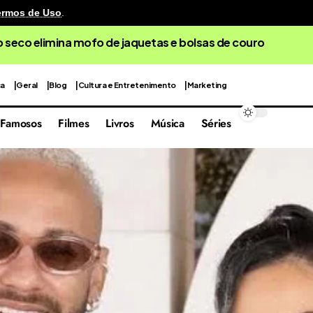
ermos de Uso
.
 seco elimina mofo de jaquetas e bolsas de couro
ca
Geral
Blog
Cultura e Entretenimento
Marketing
Famosos
Filmes
Livros
Música
Séries