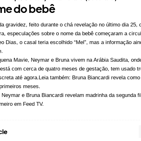
me do bebê
a gravidez, feito durante o chá revelação no último dia 25
ora, especulações sobre o nome da bebê começaram a circu
eo Dias, o casal teria escolhido “Mel”, mas a informação ai
e.
quena Mavie, Neymar e Bruna vivem na Arábia Saudita, onde
 está com cerca de quatro meses de gestação, tem usado t
iscreta até agora.Leia também: Bruna Biancardi revela como
 primeiros meses.
o
Neymar e Bruna Biancardi revelam madrinha da segunda fi
imeiro em
Feed TV
.
cle