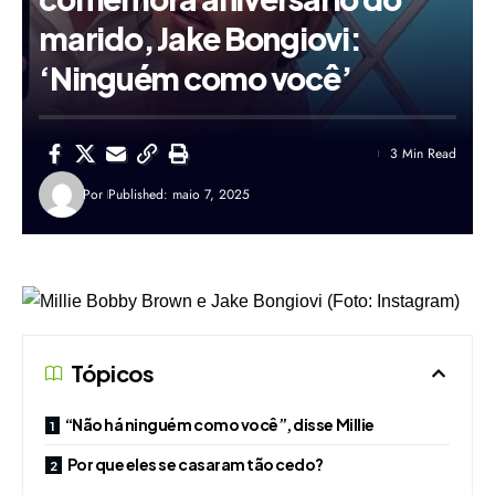
marido, Jake Bongiovi:
‘Ninguém como você’
3 Min Read
Por
Published: maio 7, 2025
Tópicos
“Não há ninguém como você”, disse Millie
Por que eles se casaram tão cedo?