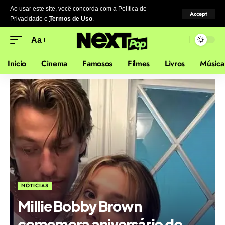
Ao usar este site, você concorda com a Política de
Accept
Privacidade
e
Termos de Uso
.
Aa
Inicio
Cinema
Famosos
Filmes
Livros
Música
NÓTICIAS
Millie Bobby Brown
comemora aniversário do