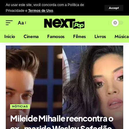
Ao usar este site, você concorda com a Política de
Accept
Privacidade
e
Termos de Uso
.
Aa
Inicio
Cinema
Famosos
Filmes
Livros
Música
NÓTICIAS
Mileide Mihaile reencontra o
ex-marido Wesley Safadão