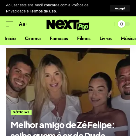
Ao usar este site, você concorda com a Política de
Accept
Privacidade
e
Termos de Uso
.
Aa
Inicio
Cinema
Famosos
Filmes
Livros
Música
NÓTICIAS
Melhor amigo de Zé Felipe:
saiba quem é ex de Duda