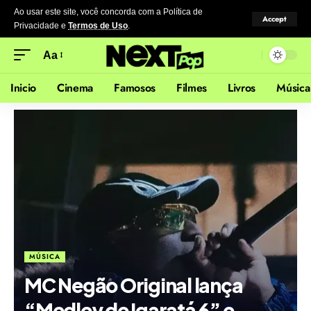
Ao usar este site, você concorda com a Política de
Accept
Privacidade
e
Termos de Uso
.
Aa
Inicio
Cinema
Famosos
Filmes
Livros
Música
MÚSICA
MC Negão Original lança
“Medley de Igaratá 6” e