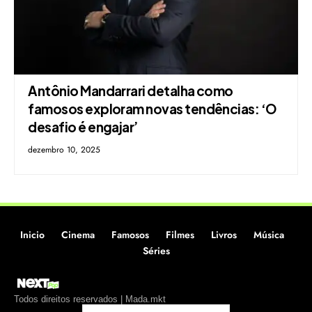
Antônio Mandarrari detalha como
famosos exploram novas tendências: ‘O
desafio é engajar’
dezembro 10, 2025
Inicio
Cinema
Famosos
Filmes
Livros
Música
Séries
Todos direitos reservados | Mada.mkt