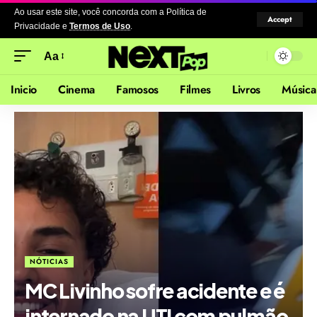
Ao usar este site, você concorda com a Política de
Accept
Privacidade
e
Termos de Uso
.
Aa
Inicio
Cinema
Famosos
Filmes
Livros
Música
NÓTICIAS
MC Livinho sofre acidente e é
internado na UTI com pulmão