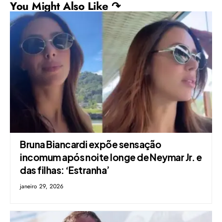
You Might Also Like ↷
Bruna Biancardi expõe sensação
incomum após noite longe de Neymar Jr. e
das filhas: ‘Estranha’
janeiro 29, 2026