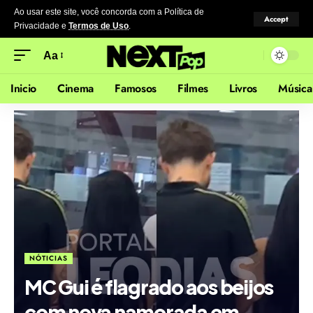
Ao usar este site, você concorda com a Política de
Accept
Privacidade
e
Termos de Uso
.
Aa
Inicio
Cinema
Famosos
Filmes
Livros
Música
NÓTICIAS
MC Gui é flagrado aos beijos
com nova namorada em