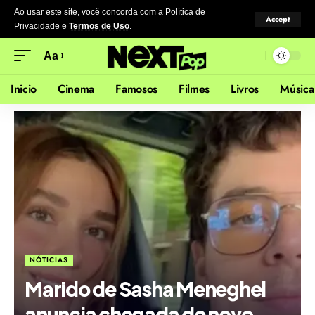
Ao usar este site, você concorda com a Política de
Accept
Privacidade
e
Termos de Uso
.
Aa
Inicio
Cinema
Famosos
Filmes
Livros
Música
NÓTICIAS
Marido de Sasha Meneghel
anuncia chegada de novo