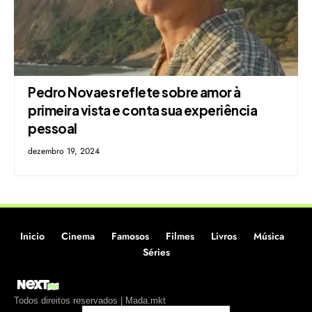
Pedro Novaes reflete sobre amor à
primeira vista e conta sua experiência
pessoal
dezembro 19, 2024
Inicio
Cinema
Famosos
Filmes
Livros
Música
Séries
Todos direitos reservados | Mada.mkt