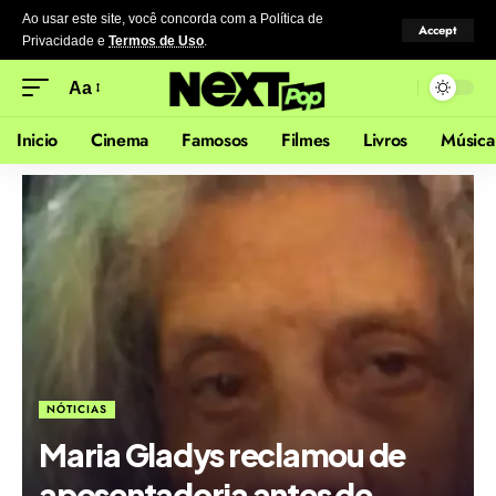
Ao usar este site, você concorda com a Política de
Accept
Privacidade
e
Termos de Uso
.
Aa
Inicio
Cinema
Famosos
Filmes
Livros
Música
NÓTICIAS
Maria Gladys reclamou de
aposentadoria antes de