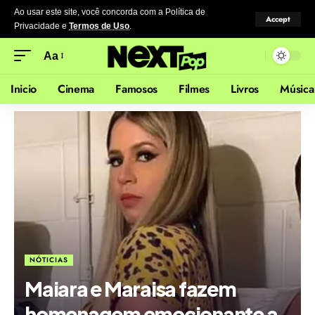
Ao usar este site, você concorda com a Política de
Accept
Privacidade
e
Termos de Uso
.
Aa
Inicio
Cinema
Famosos
Filmes
Livros
Música
NÓTICIAS
Maiara e Maraisa fazem
homenagem emocionante a