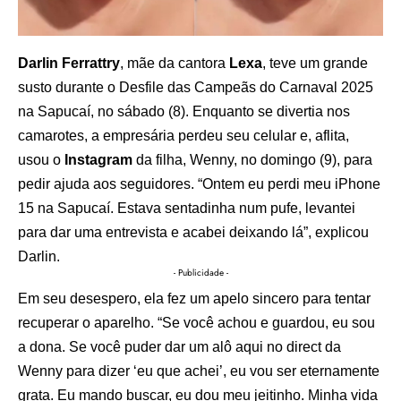
Darlin Ferrattry
, mãe da cantora
Lexa
, teve um grande
susto durante o Desfile das Campeãs do Carnaval 2025
na Sapucaí, no sábado (8). Enquanto se divertia nos
camarotes, a empresária perdeu seu celular e, aflita,
usou o
Instagram
da filha, Wenny, no domingo (9), para
pedir ajuda aos seguidores. “Ontem eu perdi meu iPhone
15 na Sapucaí. Estava sentadinha num pufe, levantei
para dar uma entrevista e acabei deixando lá”, explicou
Darlin.
- Publicidade -
Em seu desespero, ela fez um apelo sincero para tentar
recuperar o aparelho. “Se você achou e guardou, eu sou
a dona. Se você puder dar um alô aqui no direct da
Wenny para dizer ‘eu que achei’, eu vou ser eternamente
grata. Eu mando buscar, eu dou meu jeitinho. Minha vida