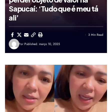
Sapucaí: ‘Tudo que é meu tá
ali’
3 Min Read
Por
Published: março 10, 2025