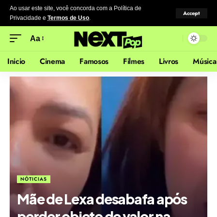
Ao usar este site, você concorda com a Política de
Accept
Privacidade
e
Termos de Uso
.
Aa
Inicio
Cinema
Famosos
Filmes
Livros
Música
NÓTICIAS
Mãe de Lexa desabafa após
perder objeto de valor na