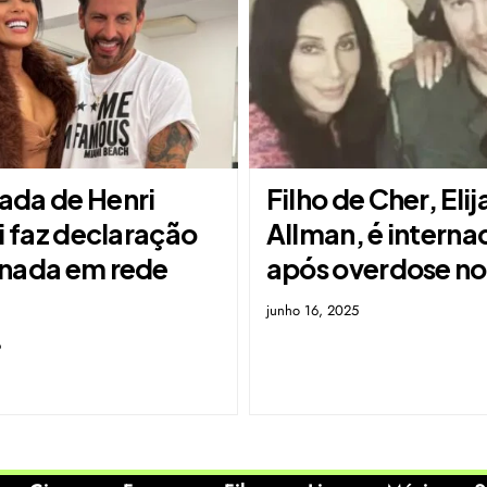
da de Henri
Filho de Cher, Elij
i faz declaração
Allman, é interna
nada em rede
após overdose n
junho 16, 2025
6