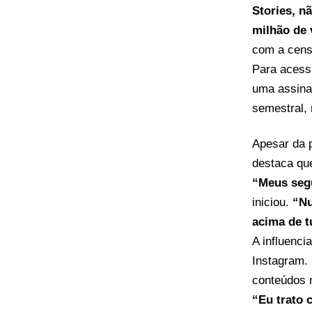
Stories, n
milhão de 
com a censu
Para acessa
uma assina
semestral, 
Apesar da p
destaca qu
“Meus segu
iniciou.
“Nu
acima de t
A influenci
Instagram.
conteúdos 
“Eu trato 