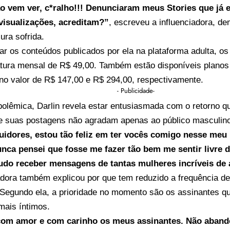
ão vem ver, c*ralho!!! Denunciaram meus Stories que já
visualizações, acreditam?”
, escreveu a influenciadora, d
ra sofrida.
r os conteúdos publicados por ela na plataforma adulta, os
tura mensal de R$ 49,00. Também estão disponíveis planos 
no valor de R$ 147,00 e R$ 294,00, respectivamente.
- Publicidade-
olêmica, Darlin revela estar entusiasmada com o retorno q
e suas postagens não agradam apenas ao público masculino
idores, estou tão feliz em ter vocês comigo nesse me
nca pensei que fosse me fazer tão bem me sentir livre d
udo receber mensagens de tantas mulheres incríveis de
adora também explicou por que tem reduzido a frequência d
 Segundo ela, a prioridade no momento são os assinantes
mais íntimos.
com amor e com carinho os meus assinantes. Não aband