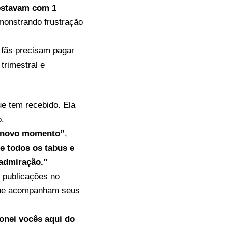
 estavam com 1
emonstrando frustração
 fãs precisam pagar
trimestral e
ue tem recebido. Ela
.
u novo momento”
,
e todos os tabus e
 admiração.”
e publicações no
 que acompanham seus
onei vocês aqui do