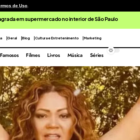
ermos de Uso
.
ca
Geral
Blog
Cultura e Entretenimento
Marketing
Famosos
Filmes
Livros
Música
Séries