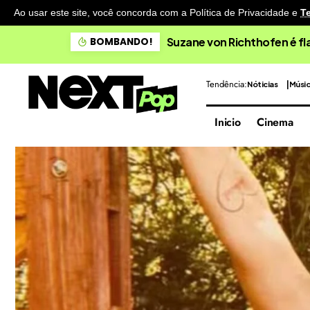
Ao usar este site, você concorda com a Política de Privacidade
e
T
e São Paulo
BOMBANDO!
Tendência:
Nóticias
Músi
Inicio
Cinema