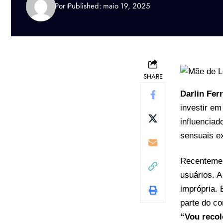
Por
Published: maio 19, 2025
SHARE
Darlin Ferr
investir em
influenciad
sensuais ex
Recentemen
usuários. A
imprópria. 
parte do co
“Vou recol