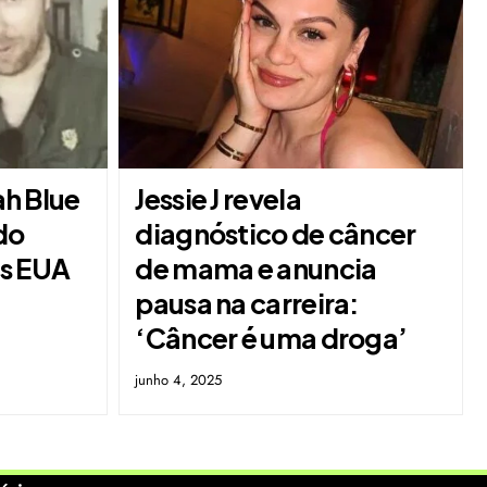
ah Blue
Jessie J revela
do
diagnóstico de câncer
os EUA
de mama e anuncia
pausa na carreira:
‘Câncer é uma droga’
junho 4, 2025