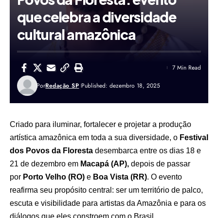
que celebra a diversidade
cultural amazônica
7 Min Read
Por
Redação SP
Published: dezembro 18, 2025
Criado para iluminar, fortalecer e projetar a produção
artística amazônica em toda a sua diversidade, o
Festival
dos Povos da Floresta
desembarca entre os dias 18 e
21 de dezembro em
Macapá (AP),
depois de passar
por
Porto Velho (RO)
e
Boa Vista (RR)
. O evento
reafirma seu propósito central: ser um território de palco,
escuta e visibilidade para artistas da Amazônia e para os
diálogos que eles constroem com o Brasil