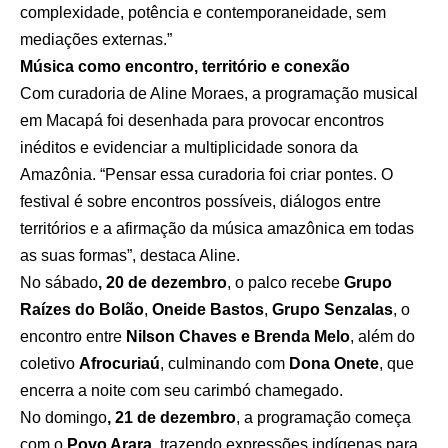
complexidade, potência e contemporaneidade, sem
mediações externas.”
Música como encontro, território e conexão
Com curadoria de Aline Moraes, a programação musical
em Macapá foi desenhada para provocar encontros
inéditos e evidenciar a multiplicidade sonora da
Amazônia. “Pensar essa curadoria foi criar pontes. O
festival é sobre encontros possíveis, diálogos entre
territórios e a afirmação da música amazônica em todas
as suas formas”, destaca Aline.
No sábado
, 20 de dezembro
, o palco recebe
Grupo
Raízes do Bolão
,
Oneide Bastos
,
Grupo Senzalas
, o
encontro entre
Nilson Chaves e Brenda Melo
, além do
coletivo
Afrocuriaú
, culminando com
Dona Onete
, que
encerra a noite com seu carimbó chamegado.
No domingo
, 21 de dezembro
, a programação começa
com o
Povo Arara
, trazendo expressões indígenas para