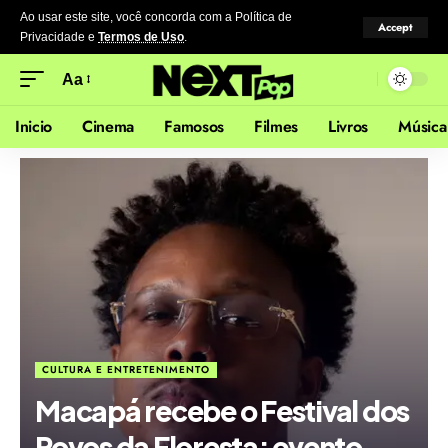
Ao usar este site, você concorda com a Política de
Accept
Privacidade
e
Termos de Uso
.
Aa
Inicio
Cinema
Famosos
Filmes
Livros
Música
CULTURA E ENTRETENIMENTO
Macapá recebe o Festival dos
Povos da Floresta: evento