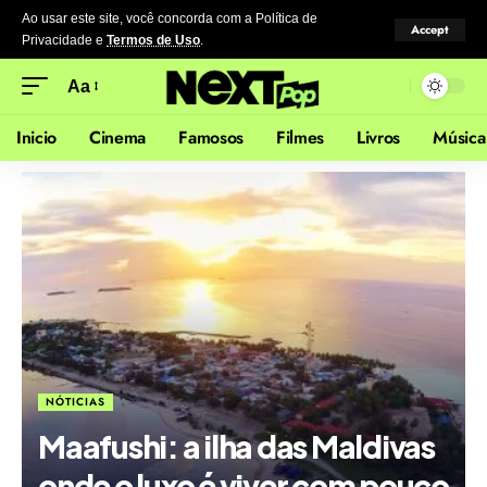
Ao usar este site, você concorda com a Política de
Accept
Privacidade
e
Termos de Uso
.
Aa
Inicio
Cinema
Famosos
Filmes
Livros
Música
NÓTICIAS
Maafushi: a ilha das Maldivas
onde o luxo é viver com pouco