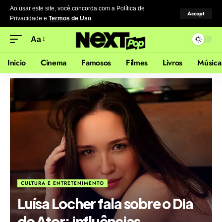
Ao usar este site, você concorda com a Política de
Accept
Privacidade
e
Termos de Uso
.
Aa
Inicio
Cinema
Famosos
Filmes
Livros
Música
CULTURA E ENTRETENIMENTO
Luísa Locher fala sobre o Dia
do Ator: influências,