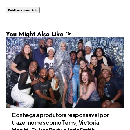
You Might Also Like ↷
Conheça a produtora responsável por
trazer nomes como Tems, Victoria
Monét, Erykah Badu e Jorja Smith