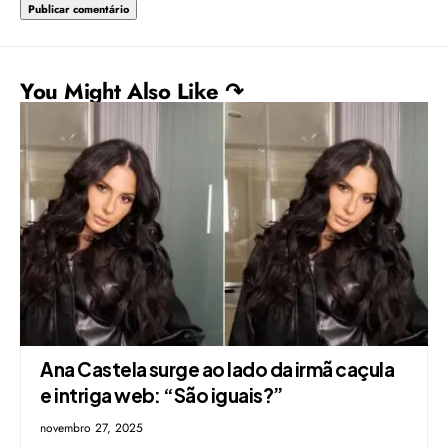
You Might Also Like ↷
Ana Castela surge ao lado da irmã caçula
e intriga web: “São iguais?”
novembro 27, 2025