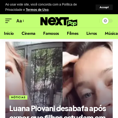
Ao usar este site, você concorda com a Política de
Accept
Privacidade
e
Termos de Uso
.
Aa
Inicio
Cinema
Famosos
Filmes
Livros
Música
NÓTICIAS
Luana Piovani desabafa após
expor que filhos estudam em