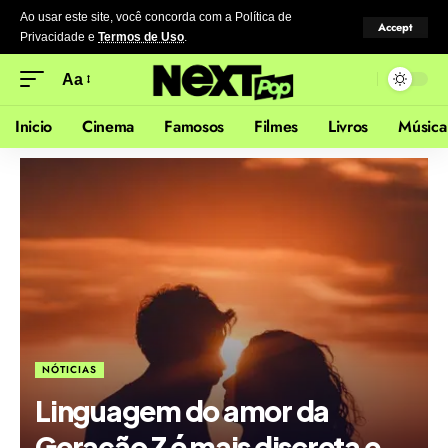
Ao usar este site, você concorda com a Política de
Accept
Privacidade
e
Termos de Uso
.
Aa
Inicio
Cinema
Famosos
Filmes
Livros
Música
NÓTICIAS
Linguagem do amor da
Geração Z é mais discreta e