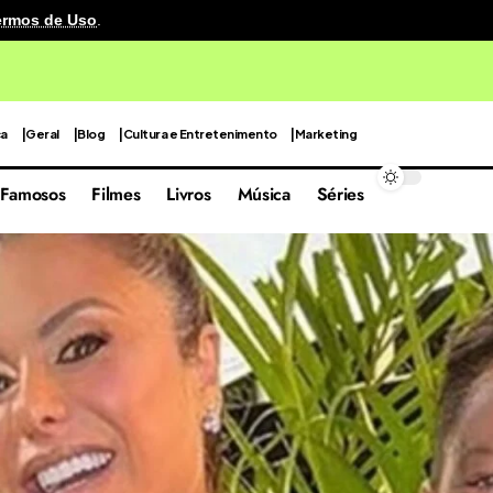
ermos de Uso
.
cenografia reutilizável em sua quarta edição focada nas 
ca
Geral
Blog
Cultura e Entretenimento
Marketing
Famosos
Filmes
Livros
Música
Séries