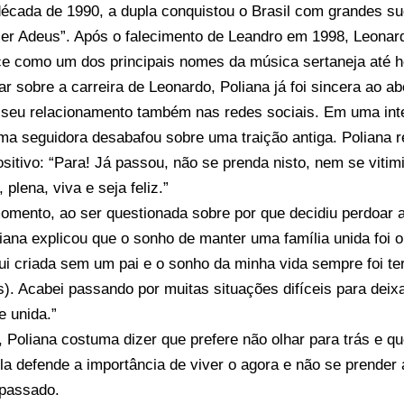
década de 1990, a dupla conquistou o Brasil com grandes 
er Adeus”. Após o falecimento de Leandro em 1998, Leonard
e como um dos principais nomes da música sertaneja até h
ar sobre a carreira de Leonardo, Poliana já foi sincera ao 
m seu relacionamento também nas redes sociais. Em uma int
ma seguidora desabafou sobre uma traição antiga. Poliana
sitivo: “Para! Já passou, não se prenda nisto, nem se vitimi
 plena, viva e seja feliz.”
mento, ao ser questionada sobre por que decidiu perdoar a
iana explicou que o sonho de manter uma família unida foi 
ui criada sem um pai e o sonho da minha vida sempre foi ter
s). Acabei passando por muitas situações difíceis para deix
e unida.”
 Poliana costuma dizer que prefere não olhar para trás e qu
la defende a importância de viver o agora e não se prender 
 passado.