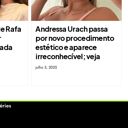
e Rafa
Andressa Urach passa
r
por novo procedimento
tada
estético e aparece
irreconhecível; veja
julho 3, 2025
éries