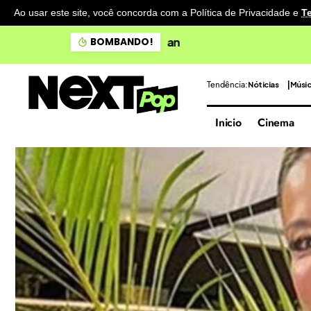
Ao usar este site, você concorda com a Política de Privacidade
e
T
Doce Maravilha apresenta 
BOMBANDO!
Tendência:
Nóticias
Músi
Inicio
Cinema