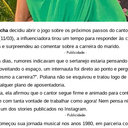
ocha
decidiu abrir o jogo sobre os próximos passos do cant
 (11/03), a influenciadora tirou um tempo para responder às 
s
e surpreendeu ao comentar sobre a carreira do marido.
- Publicidade -
s dias, rumores indicavam que o sertanejo estaria pensand
oveitando o espaço, um internauta foi direto ao ponto e perg
smo a carreira?”. Poliana não se esquivou e tratou logo de 
alquer plano de aposentadoria.
, ela afirmou que o cantor segue firme e animado para cont
e com tanta vontade de trabalhar como agora! Nem pensa ni
 um dos stories publicados no Instagram.
- Publicidade-
omeçou sua jornada musical nos anos 1980, em parceria c