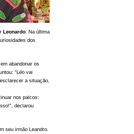
or
Leonardo
. Na última
curiosidades dos
o em abandonar os
untou: “Léo vai
esclarecer a situação,
inuar nos palcos:
sso!”, declarou
om seu irmão Leandro.