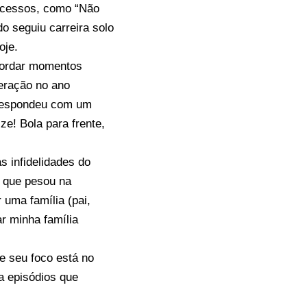
sucessos, como “Não
o seguiu carreira solo
oje.
abordar momentos
eração no ano
 respondeu com um
ze! Bola para frente,
s infidelidades do
o que pesou na
 uma família (pai,
ar minha família
e seu foco está no
a episódios que