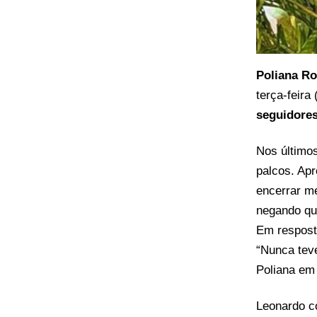
Poliana R
terça-feira
seguidore
Nos último
palcos. Apr
encerrar me
negando qu
Em resposta
“Nunca tev
Poliana em
Leonardo c