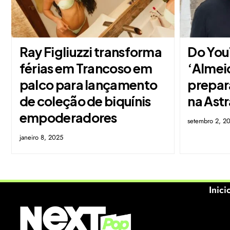
Ray Figliuzzi transforma
Do You
férias em Trancoso em
‘Almei
palco para lançamento
prepar
de coleção de biquínis
na Astr
empoderadores
setembro 2, 2
janeiro 8, 2025
Inici