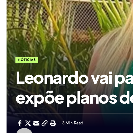
NÓTICIAS
Leonardo vai pa
expõe planos d
3 Min Read