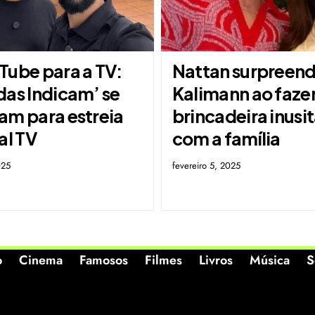
Tube para a TV:
Nattan surpreend
das Indicam’ se
Kalimann ao faze
am para estreia
brincadeira inusi
al TV
com a família
025
fevereiro 5, 2025
o
Cinema
Famosos
Filmes
Livros
Música
S