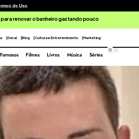
ermos de Uso
.
 para renovar o banheiro gastando pouco
ca
Geral
Blog
Cultura e Entretenimento
Marketing
Famosos
Filmes
Livros
Música
Séries