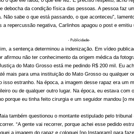
 o que ele falou, o que ele fez. É preciso respeito, acho 
ue debocha da condição física das pessoas. A pessoa faz u
la. Não sabe o que está passando, o que aconteceu”, lament
 a repercussão negativa, Carlinhos apagou o post e emitiu
- Publicidade-
m, a sentença determinou a indenização. Em vídeo publica
or afirmou não ter conhecimento da origem médica da fotograf
 Justiça do Mato Grosso está me pedindo R$ 200 mil. Eu ac
té mais para uma instituição do Mato Grosso ou qualquer ou
o isso estranho. Na época, a imagem desse rapaz era um m
ileiro ou de qualquer outro lugar. Na época, eu estava com
o porque eu tinha feito cirurgia e um seguidor mandou [o 
aia também questionou o montante estipulado pelo tribunal
correr. “A gente vai recorrer, porque achei esse pedido estr
guei a imagem do rapaz e coloquei [no Instagram] para faze