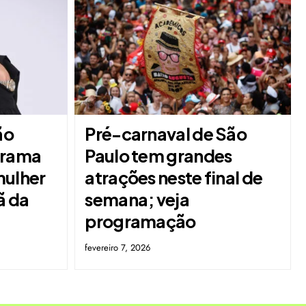
ão
Pré-carnaval de São
grama
Paulo tem grandes
mulher
atrações neste final de
ã da
semana; veja
programação
fevereiro 7, 2026