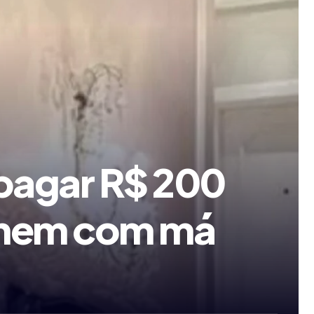
 pagar R$ 200
omem com má