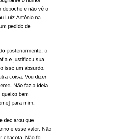
repugnante o humor
m deboche e não vê o
ou Luiz Antônio na
 um pedido de
do posteriormente, o
ia e justificou sua
ho isso um absurdo.
tra coisa. Vou dizer
eme. Não fazia ideia
 o queixo bem
meme] para mim.
 e declarou que
anho e esse valor. Não
r chacota. Não foi