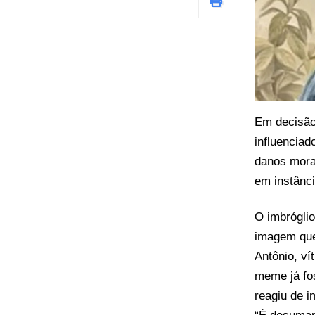
Em decisão 
influenciad
danos mora
em instânci
O imbrógli
imagem que
Antônio, v
meme já fos
reagiu de i