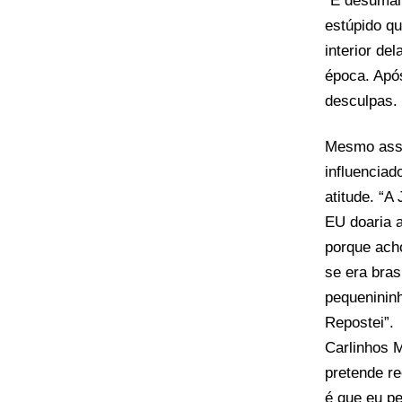
“É desumano
estúpido q
interior de
época. Após
desculpas.
Mesmo assi
influenciad
atitude. “A
EU doaria a
porque ach
se era bras
pequenininh
Repostei”.
Carlinhos M
pretende re
é que eu pe