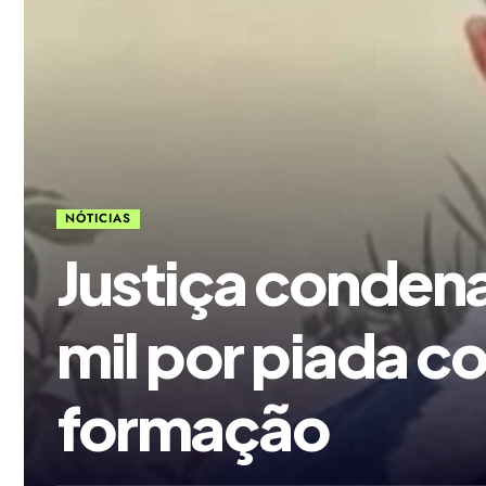
NÓTICIAS
Justiça condena
mil por piada
formação