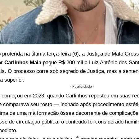
proferida na última terça-feira (6), a Justiça de Mato Gros
or
Carlinhos Maia
pague R$ 200 mil a Luiz Antônio dos Sant
is. O processo corre sob segredo de Justiça, mas a sentenç
a superior.
- Publicidade -
o começou em 2023, quando Carlinhos repostou em suas re
 comparava seu rosto — inchado após procedimento estétic
ítima de uma má formação óssea decorrente de complicaçõe
se de circulação pública, o conteúdo foi considerado humil
mediato.