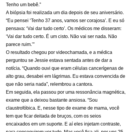
Tenho um bebê.”
A biópsia foi realizada um dia depois de seu aniversário.
“Eu pensei ‘Tenho 37 anos, vamos ser corajosa’. E eu só
pensava: ‘Vai dar tudo certo’. Os médicos me disseram:
‘Vai dar tudo certo. É um cisto. Não vai ser nada. Não
parece ruim.’”
O resultado chegou por videochamada, e a médica
perguntou se Jessie estava sentada antes de dar a
notícia. “Quando ouvi que eram células cancerígenas de
alto grau, desabei em lágrimas. Eu estava convencida de
que não seria nada”, relembrou a cantora.
Em seguida, ela passou por uma ressonância magnética,
exame que a deixou bastante ansiosa. “Sou
claustrofóbica. E, nesse tipo de exame de mama, você
tem que ficar deitada de bruços, com os seios
encaixados em um suporte. E aí eles injetam contraste,
para conseguirem ver tudo. Mas você fica ali, por uns 25