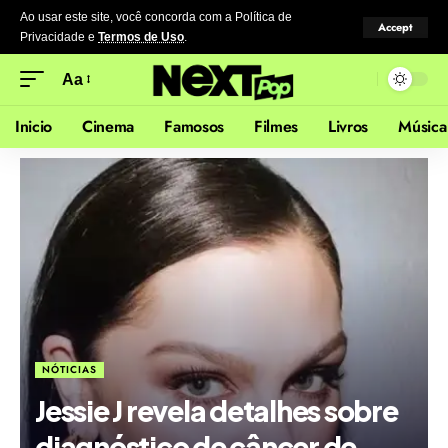
Ao usar este site, você concorda com a Política de
Accept
Privacidade
e
Termos de Uso
.
Aa
Inicio
Cinema
Famosos
Filmes
Livros
Música
NÓTICIAS
Jessie J revela detalhes sobre
diagnóstico de câncer de