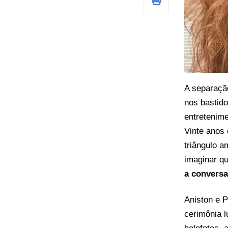
A separaçã
nos bastido
entretenim
Vinte anos 
triângulo a
imaginar qu
a conversa
Aniston e P
cerimônia 