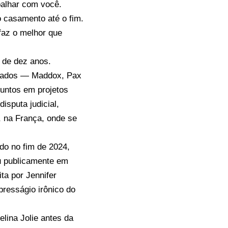
balhar com você.
o casamento até o fim.
faz o melhor que
 de dez anos.
otados — Maddox, Pax
juntos em projetos
sputa judicial,
, na França, onde se
do no fim de 2024,
ou publicamente em
ita por Jennifer
resságio irônico do
elina Jolie antes da