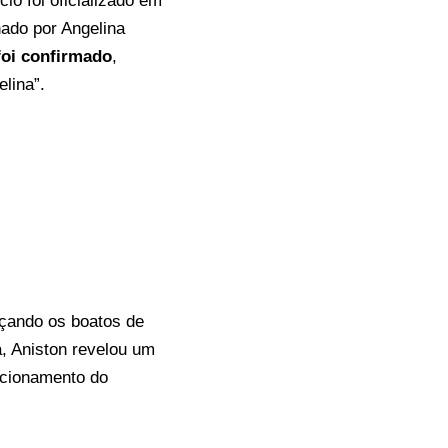
io foi oficializado em
ado por Angelina
foi confirmado
,
elina”.
rçando os boatos de
, Aniston revelou um
tacionamento do