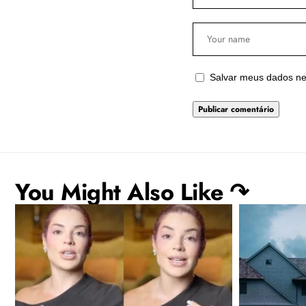
Salvar meus dados ne
You Might Also Like ↷