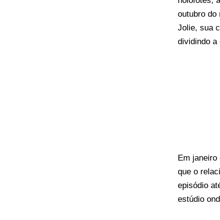
holofotes, 
outubro do
Jolie, sua 
dividindo a
Em janeiro 
que o rela
episódio at
estúdio ond