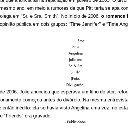
até que anunciaram a separação em janeiro de 2005. O divórc
 mesmo ano, em meio a rumores de que Pitt teria se apaixon
colega em “Sr. e Sra. Smith”. No início de 2006,
o romance 
 opinião pública em dois grupos: “Time Jennifer” e “Time Ang
Brad
Pitt e
Angelina
Jolie em
‘Sr. & Sra.
Smith’
(Foto:
Divulgação)
de 2006, Jolie anunciou que esperava um filho do ator, refo
cionamento começou antes do divórcio. Na mesma entrevista
é então inédito: ela só havia visto Angelina uma vez, no es
e “Friends” era gravado.
- Publicidade-