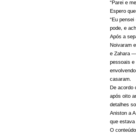
“Parei e me
Espero que 
“Eu pensei
pode, e ach
Após a sepa
Noivaram e
e Zahara — 
pessoais e
envolvendo 
casaram.
De acordo c
após oito a
detalhes so
Aniston a 
que estava 
O conteúd