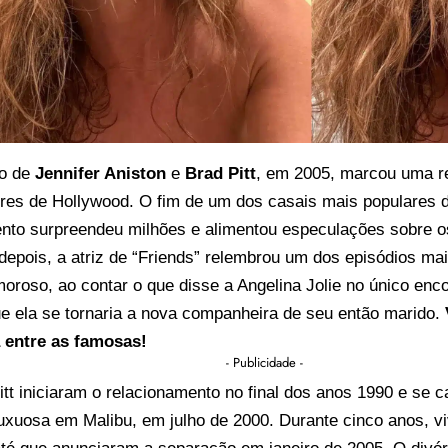
o de
Jennifer Aniston
e
Brad Pitt
, em 2005, marcou uma rev
res de Hollywood. O fim de um dos casais mais populares d
ento surpreendeu milhões e alimentou especulações sobre os
depois, a atriz de “Friends” relembrou um dos episódios ma
moroso, ao contar o que disse a Angelina Jolie no único enc
e ela se tornaria a nova companheira de seu então marido.
 entre as famosas!
- Publicidade -
itt iniciaram o relacionamento no final dos anos 1990 e s
luxuosa em Malibu, em julho de 2000. Durante cinco anos, v