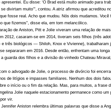
 apresentei. Eu disse: ‘O Brad está muito animado para tra
se divirtam muito’”, contou. A atriz afirmou que acreditou n
 que fosse real. Acho que mudou. Nós dois mudamos. Você 
o que fizemos”, disse ela, em tom melancólico.
ração de Aniston, Pitt e Jolie viveram uma relação de mais
m 2012, casaram-se em 2014, tiveram seis filhos (três ad
e três biológicos — Shiloh, Knox e Vivienne), trabalharam 
 se separaram em 2016. Desde então, enfrentam uma longa di
a guarda dos filhos e a divisão do vinhedo Chateau Miraval
om o advogado de Jolie, o processo de divórcio foi encerra
nos de litígios e impasses familiares. Nenhum dos dois fal
bre o início ou o fim da relação. Mas, para muitos, a frase d
Angelina Jolie naquele estacionamento permanece como um p
por vir.
o
Jennifer Aniston relembra últimas palavras que disse a Ang