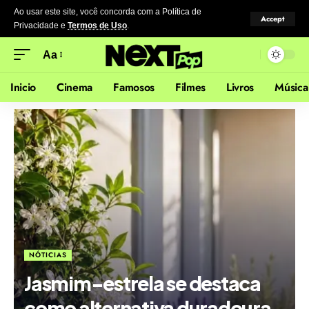
Ao usar este site, você concorda com a Política de
Accept
Privacidade
e
Termos de Uso
.
Aa
Inicio
Cinema
Famosos
Filmes
Livros
Música
NÓTICIAS
Jasmim-estrela se destaca
como alternativa duradoura