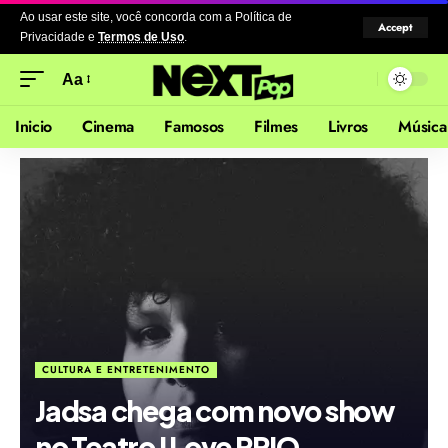
Ao usar este site, você concorda com a Política de
Accept
Privacidade
e
Termos de Uso
.
Aa
Inicio
Cinema
Famosos
Filmes
Livros
Música
CULTURA E ENTRETENIMENTO
Jadsa chega com novo show
no Teatro I Love PRIO