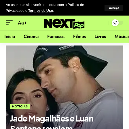
Ao usar este site, você concorda com a Política de
Accept
Privacidade
e
Termos de Uso
.
Aa
Inicio
Cinema
Famosos
Filmes
Livros
Música
NÓTICIAS
Jade Magalhães e Luan
Santana revelam