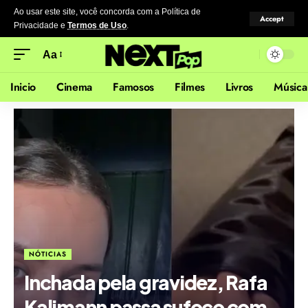
Ao usar este site, você concorda com a Política de
Accept
Privacidade
e
Termos de Uso
.
Aa
Inicio
Cinema
Famosos
Filmes
Livros
Música
NÓTICIAS
Inchada pela gravidez, Rafa
Kalimann passa sufoco com