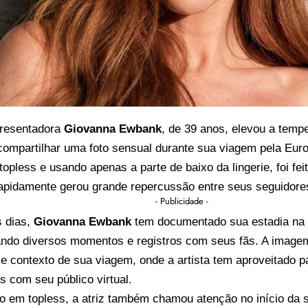
presentadora
Giovanna Ewbank
, de 39 anos, elevou a temp
compartilhar uma foto sensual durante sua viagem pela Euro
opless e usando apenas a parte de baixo da lingerie, foi fei
rapidamente gerou grande repercussão entre seus seguidore
- Publicidade -
s dias,
Giovanna Ewbank
tem documentado sua estadia na c
ando diversos momentos e registros com seus fãs. A image
e contexto de sua viagem, onde a artista tem aproveitado par
s com seu público virtual.
to em topless, a atriz também chamou atenção no início da