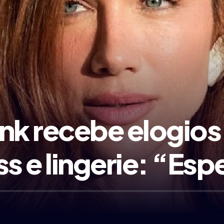
k recebe elogios
ss e lingerie: “Es