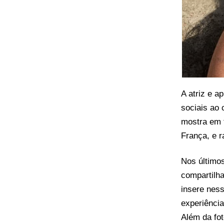
A atriz e a
sociais ao 
mostra em t
França, e 
Nos último
compartilh
insere ness
experiência
Além da fo