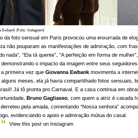
 Ewbank (Foto: Instagram)
ão da foto sensual em Paris provocou uma enxurrada de elo
ista não pouparam as manifestações de admiração, com fra
do nada”, “Ela tá quente”, “A perfeição em forma de mulher”, 
”, demonstrando o impacto da imagem entre seus seguidores
 a primeira vez que
Giovanna Ewbank
movimenta a internet
 alguns meses, ela já havia compartilhado fotos sensuais, 
rasil! Já tô pronta pro Carnaval. E a casa continua em obra
ortunidade,
Bruno Gagliasso
, com quem a atriz é casada h
derreteu pela amada, comentando “Nossa senhora” acompa
ogo, evidenciando o apoio e admiração mútua do casal.
View this post on Instagram