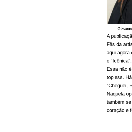
Giovanna
A publicaç
Fãs da art
aqui agora 
e “Icônica
Essa não é
topless. Há
“Cheguei, B
Naquela op
também se 
coração e f