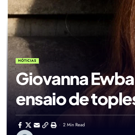
NÓTICIAS
Giovanna Ewban
ensaio de tople
2 Min Read