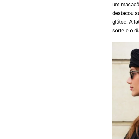
um macacão
destacou su
glúteo. A 
sorte e o d