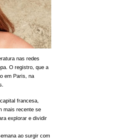
eratura nas redes
pa. O registro, que a
to em Paris, na
s.
apital francesa,
m mais recente se
a explorar e dividir
 semana ao surgir com