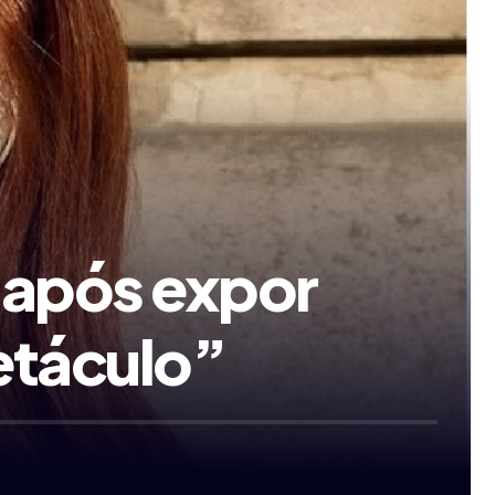
 após expor
petáculo”