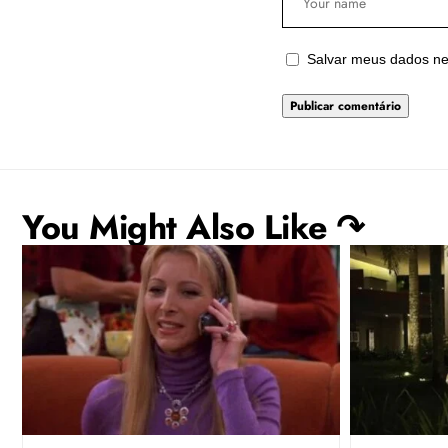
Salvar meus dados ne
You Might Also Like ↷