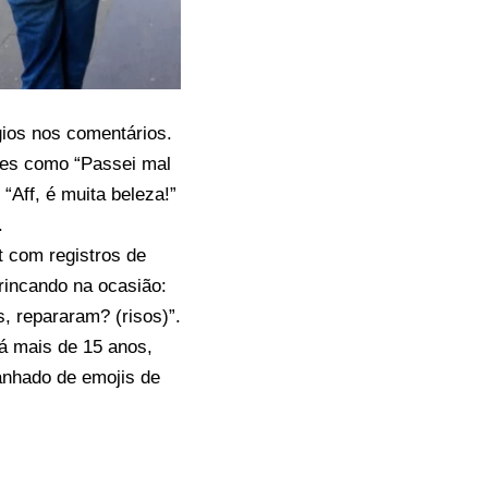
gios nos comentários.
ses como “Passei mal
“Aff, é muita beleza!”
.
 com registros de
brincando na ocasião:
s, repararam? (risos)”.
á mais de 15 anos,
nhado de emojis de