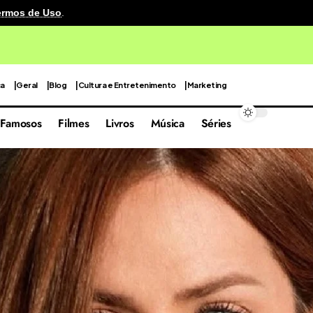
ermos de Uso
.
o no Reino Unido exigirá 30 anos para restauração
ca
Geral
Blog
Cultura e Entretenimento
Marketing
Famosos
Filmes
Livros
Música
Séries