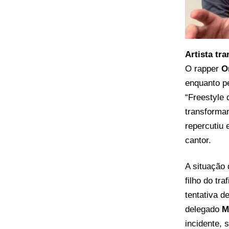
Artista tr
O rapper
O
enquanto pe
“Freestyle 
transforman
repercutiu 
cantor.
A situação 
filho do tra
tentativa d
delegado
M
incidente,