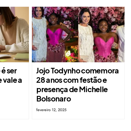
é ser
Jojo Todynho comemora
e vale a
28 anos com festão e
presença de Michelle
Bolsonaro
fevereiro 12, 2025