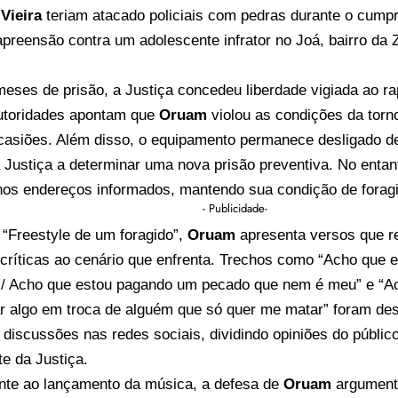
Vieira
teriam atacado policiais com pedras durante o cum
 apreensão contra um adolescente infrator no Joá, bairro da
meses de prisão, a Justiça concedeu liberdade vigiada ao r
utoridades apontam que
Oruam
violou as condições da torno
casiões. Além disso, o equipamento permanece desligado de
 Justiça a determinar uma nova prisão preventiva. No entanto
 nos endereços informados, mantendo sua condição de forag
- Publicidade-
 “Freestyle de um foragido”,
Oruam
apresenta versos que r
críticas ao cenário que enfrenta. Trechos como “Acho que e
 / Acho que estou pagando um pecado que nem é meu” e “A
ar algo em troca de alguém que só quer me matar” foram de
u discussões nas redes sociais, dividindo opiniões do públic
te da Justiça.
nte ao lançamento da música, a defesa de
Oruam
argumenta