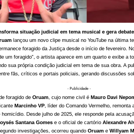
ansforma situação judicial em tema musical e gera debate
ruam
lançou um novo clipe musical no YouTube na última ter
rmanece foragido da Justiça desde o início de fevereiro. N
de um foragido”, o artista aparece em um quarto e exibe a to
do sua própria condição judicial em tema de sua obra. A p
entre fãs, críticos e portais policiais, gerando discussões so
- Publicidade -
de foragido de
Oruam
, cujo nome civil é
Mauro Davi Nepo
ficante
Marcinho VP
, líder do Comando Vermelho, remonta 
e homicídio. Desde julho de 2025, ele responde pela acusaç
oysés Santana Gomes
e o oficial de cartório
Alexandre Al
 segundo investigações, ocorreu quando
Oruam
e
Willyam M