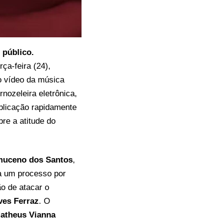
 público.
ça-feira (24),
o vídeo da música
rnozeleira eletrônica,
ublicação rapidamente
bre a atitude do
muceno dos Santos
,
a um processo por
ão de atacar o
ves Ferraz
. O
atheus Vianna