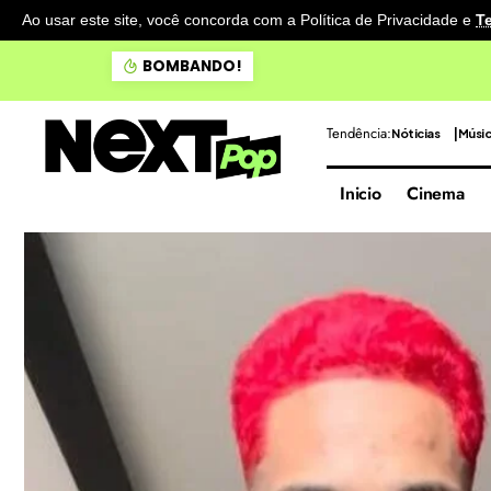
Ao usar este site, você concorda com a Política de Privacidade
e
T
Doce Maravilha apresenta 
BOMBANDO!
Tendência:
Nóticias
Músi
Inicio
Cinema