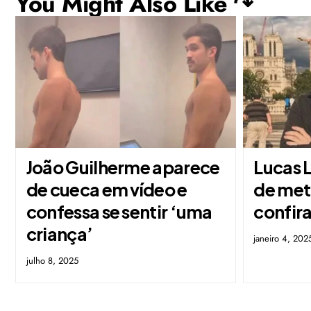
You Might Also Like ↷
João Guilherme aparece
Lucas L
de cueca em vídeo e
de met
confessa se sentir ‘uma
confir
criança’
janeiro 4, 202
julho 8, 2025