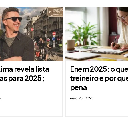
ima revela lista
Enem 2025: o que 
as para 2025;
treineiro e por qu
a
pena
5
maio 28, 2025