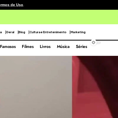
ermos de Uso
.
cenografia reutilizável em sua quarta edição focada nas 
ca
Geral
Blog
Cultura e Entretenimento
Marketing
Famosos
Filmes
Livros
Música
Séries