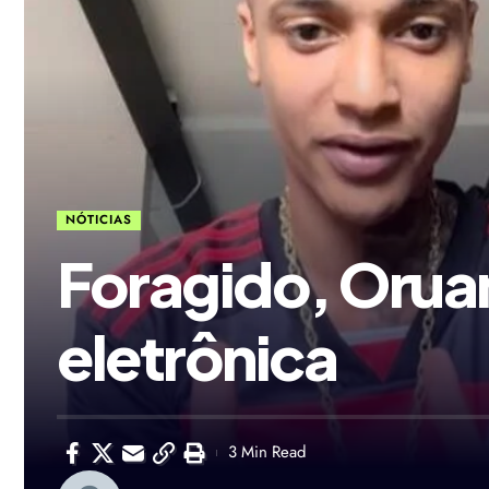
NÓTICIAS
Foragido, Oruam
eletrônica
3 Min Read