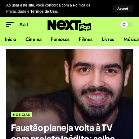
Ao usar este site, você concorda com a Política de
Accept
Privacidade
e
Termos de Uso
.
Aa
Inicio
Cinema
Famosos
Filmes
Livros
Música
NÓTICIAS
Faustão planeja volta à TV
com projeto inédito; saiba