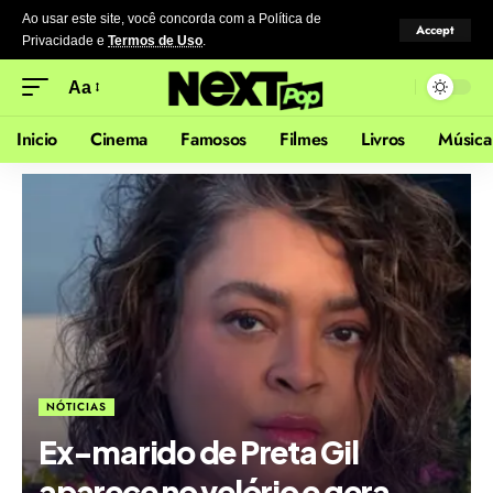
Ao usar este site, você concorda com a Política de
Accept
Privacidade
e
Termos de Uso
.
Aa
Inicio
Cinema
Famosos
Filmes
Livros
Música
NÓTICIAS
Ex-marido de Preta Gil
aparece no velório e gera