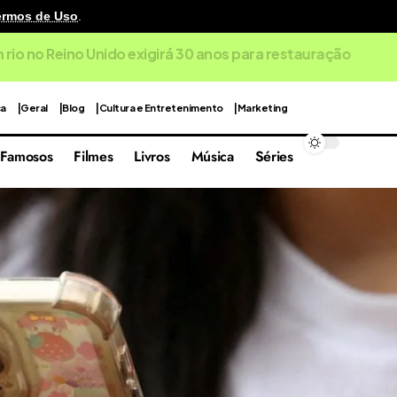
ermos de Uso
.
o no Reino Unido exigirá 30 anos para restauração
ca
Geral
Blog
Cultura e Entretenimento
Marketing
Famosos
Filmes
Livros
Música
Séries