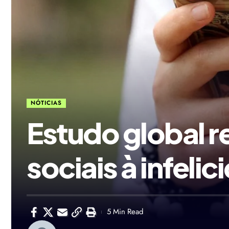
NÓTICIAS
Estudo global r
sociais à infeli
5 Min Read