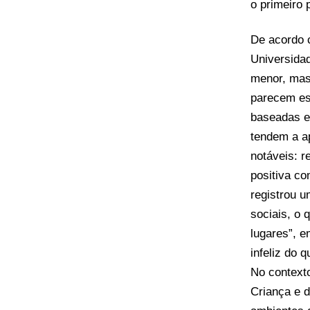
o primeiro 
De acordo
Universida
menor, mas
parecem est
baseadas e
tendem a a
notáveis: r
positiva co
registrou 
sociais, o 
lugares”, e
infeliz do 
No contexto
Criança e d