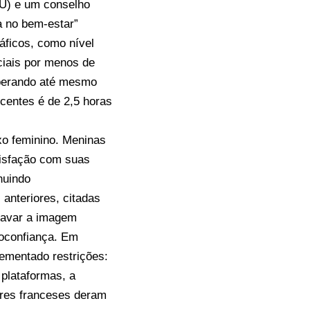
U) e um conselho
da no bem-estar”
áficos, como nível
ciais por menos de
uperando até mesmo
centes é de 2,5 horas
xo feminino. Meninas
atisfação com suas
nuindo
anteriores, citadas
gravar a imagem
toconfiança. Em
ementado restrições:
plataformas, a
ores franceses deram