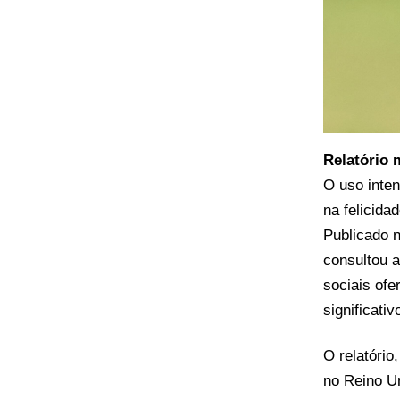
Relatório 
O uso inte
na felicida
Publicado n
consultou 
sociais of
significati
O relatório
no Reino Un