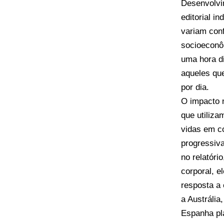
Desenvolvi
editorial i
variam conf
socioeconô
uma hora d
aqueles qu
por dia.
O impacto n
que utiliza
vidas em c
progressiv
no relatór
corporal, e
resposta a
a Austráli
Espanha pla