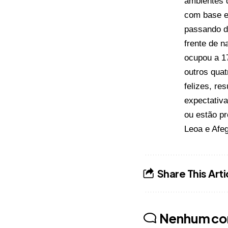
ambientes d
com base em
passando do
frente de n
ocupou a 17
outros quat
felizes, re
expectativa
ou estão p
Leoa e Afeg
Share This Arti
Nenhum co