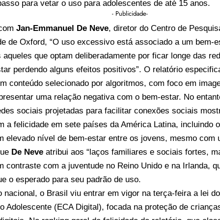
passo para vetar o uso para adolescentes de até 15 anos.
- Publicidade-
 com
Jan-Emmanuel De Neve
, diretor do Centro de Pesqui
de de Oxford, “O uso excessivo está associado a um bem-es
 aqueles que optam deliberadamente por ficar longe das re
ar perdendo alguns efeitos positivos”. O relatório especifi
m conteúdo selecionado por algoritmos, com foco em imagen
presentar uma relação negativa com o bem-estar. No entan
edes sociais projetadas para facilitar conexões sociais mos
m a felicidade em sete países da América Latina, incluindo o 
um elevado nível de bem-estar entre os jovens, mesmo com 
que
De Neve
atribui aos “laços familiares e sociais fortes, 
m contraste com a juventude no Reino Unido e na Irlanda, 
que o esperado para seu padrão de uso.
 nacional, o Brasil viu entrar em vigor na terça-feira a lei do
o Adolescente (ECA Digital), focada na proteção de crianç