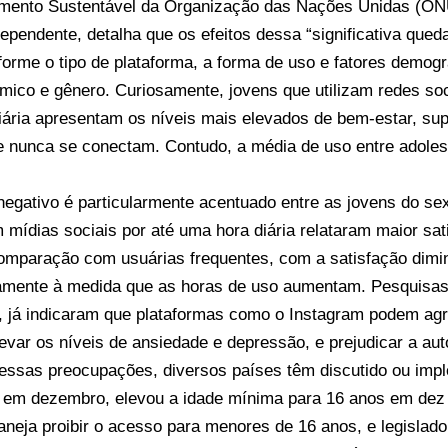
mento Sustentável da Organização das Nações Unidas (ON
ndependente, detalha que os efeitos dessa “significativa que
orme o tipo de plataforma, a forma de uso e fatores demogr
mico e gênero. Curiosamente, jovens que utilizam redes so
iária apresentam os níveis mais elevados de bem-estar, s
e nunca se conectam. Contudo, a média de uso entre adoles
egativo é particularmente acentuado entre as jovens do se
m mídias sociais por até uma hora diária relataram maior s
omparação com usuárias frequentes, com a satisfação dimi
amente à medida que as horas de uso aumentam. Pesquisas 
io, já indicaram que plataformas como o Instagram podem a
levar os níveis de ansiedade e depressão, e prejudicar a au
 essas preocupações, diversos países têm discutido ou impl
a, em dezembro, elevou a idade mínima para 16 anos em dez 
neja proibir o acesso para menores de 16 anos, e legislad