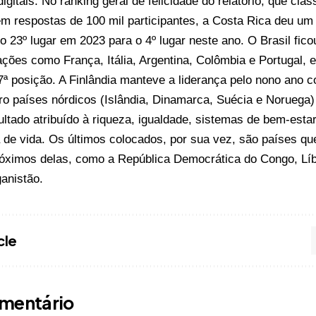
igitais. No ranking geral de felicidade do relatório, que clas
 respostas de 100 mil participantes, a Costa Rica deu um 
 23º lugar em 2023 para o 4º lugar neste ano. O Brasil fico
ações como França, Itália, Argentina, Colômbia e Portugal,
ª posição. A Finlândia manteve a liderança pelo nono ano 
ro países nórdicos (Islândia, Dinamarca, Suécia e Noruega)
sultado atribuído à riqueza, igualdade, sistemas de bem-estar
 de vida. Os últimos colocados, por sua vez, são países qu
róximos delas, como a República Democrática do Congo, Lí
anistão.
cle
mentário