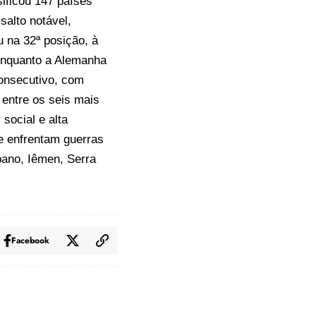
sificou 147 países
salto notável,
u na 32ª posição, à
 enquanto a Alemanha
consecutivo, com
 entre os seis mais
 social e alta
e enfrentam guerras
bano, Iêmen, Serra
Facebook