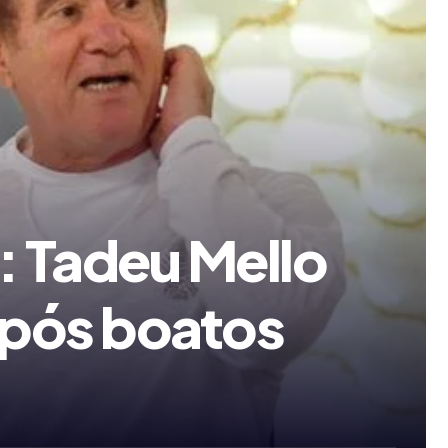
: Tadeu Mello
após boatos