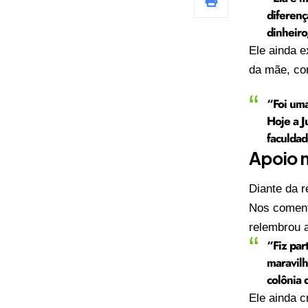
diferenç
dinheiro
Ele ainda e
da mãe, co
“Foi uma
Hoje a J
faculdad
Apoio n
Diante da 
Nos coment
relembrou 
“Fiz par
maravilh
colônia 
Ele ainda c