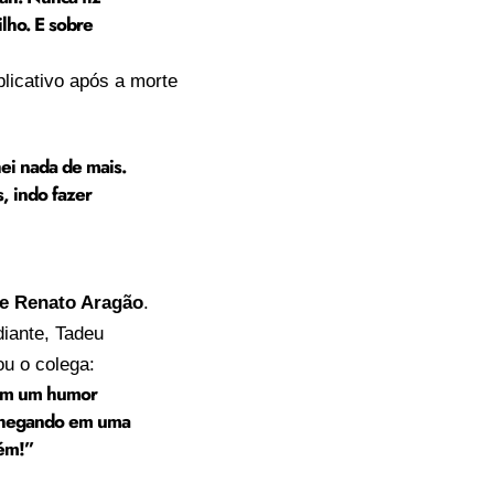
lho. E sobre
plicativo após a morte
ei nada de mais.
, indo fazer
de Renato Aragão
.
iante, Tadeu
ou o colega:
com um humor
 chegando em uma
bém!”