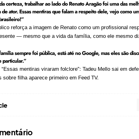
a certeza, trabalhar ao lado do Renato Aragão foi uma das mel
ia de ator. Essas mentiras que falam a respeito dele, vejo como 
brasileiro!”
blico reforça a imagem de Renato como um profissional resp
resente — mesmo que a vida da família, como ele mesmo di
amília sempre foi pública, está até no Google, mas eles são disc
 particular.”
o
“Essas mentiras viraram folclore”: Tadeu Mello sai em def
 sobre filha
aparece primeiro em
Feed TV
.
cle
mentário