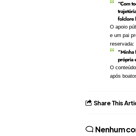
“Com tod
trajetór
folclore 
O apoio pú
e um pai p
reservada:
“Minha f
própria e
O conteúd
após boatos
Share This Arti
Nenhum co