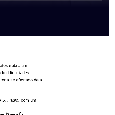
boatos sobre um
do dificuldades
 teria se afastado dela
e S. Paulo
, com um
ian. Nunca fiz