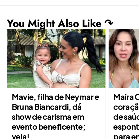
You Might Also Like ↷
Mavie, filha de Neymar e
Maíra C
Bruna Biancardi, dá
coraçã
show de carisma em
de saú
evento beneficente;
espont
veja!
para e