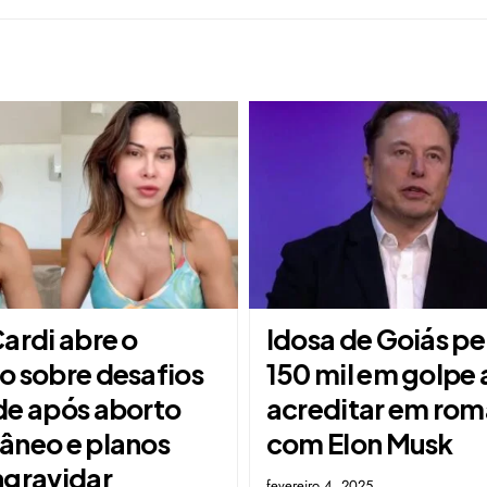
ardi abre o
Idosa de Goiás p
o sobre desafios
150 mil em golpe 
de após aborto
acreditar em ro
âneo e planos
com Elon Musk
ngravidar
fevereiro 4, 2025