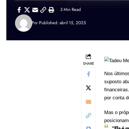
3 Min Read
Por
Published: abril 15, 2025
SHARE
Nos último
suposto aba
financeiras
por conta 
Mas o próp
posicioname
“Ela é m