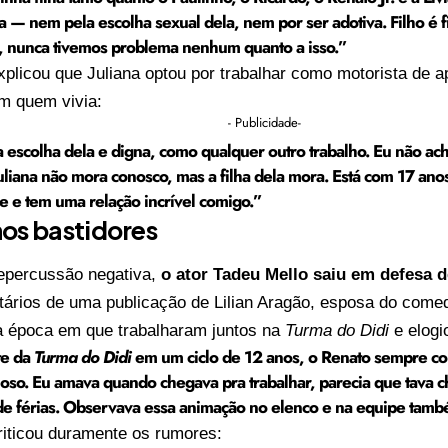
a — nem pela escolha sexual dela, nem por ser adotiva. Filho é fi
, nunca tivemos problema nenhum quanto a isso.”
xplicou que Juliana optou por trabalhar como motorista de a
m quem vivia:
- Publicidade-
 escolha dela e digna, como qualquer outro trabalho. Eu não ach
uliana não mora conosco, mas a filha dela mora. Está com 17 anos
e e tem uma relação incrível comigo.”
os bastidores
repercussão negativa,
o ator Tadeu Mello saiu em defesa 
ários de uma publicação de Lilian Aragão, esposa do comed
a época em que trabalharam juntos na
Turma do Didi
e elogi
te da
Turma do Didi
em um ciclo de 12 anos, o Renato sempre 
oso. Eu amava quando chegava pra trabalhar, parecia que tava
de férias. Observava essa animação no elenco e na equipe tam
riticou duramente os rumores: