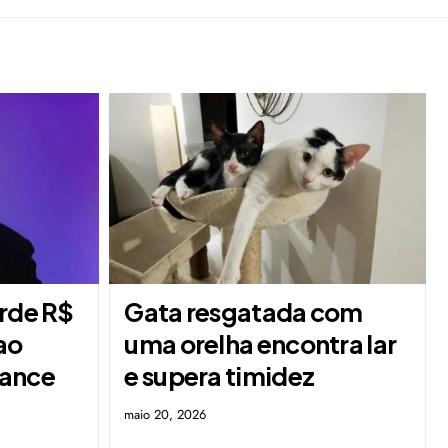
erde R$
Gata resgatada com
ao
uma orelha encontra lar
mance
e supera timidez
maio 20, 2026