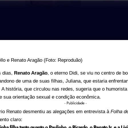
s dias,
Renato Aragão
, o eterno Didi, se viu no centro de 
ndono de uma de suas filhas, Juliana, que estaria enfrentan
. A história, que circulou nas redes, sugeria que o humorista
de sua orientação sexual e condição econômica.
- Publicidade -
rio Renato desmentiu as alegações em entrevista à
Folha d
nto claro:
inha filha tanto quanto o Paulinho, o Ricardo, o Renato Jr. e a Lív