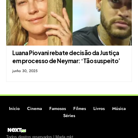
Luana Piovani rebate decisão da Justiça
em processo de Neymar: ‘Tão suspeito’
junho 30, 2025
Inicio
Cinema
Famosos
Filmes
Livros
Música
Séries
Todos direitos reservados | Mada.mkt