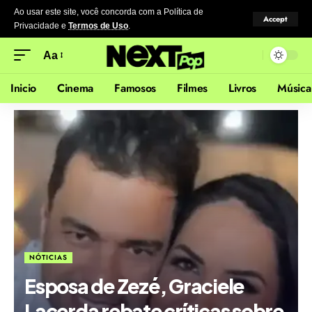
Ao usar este site, você concorda com a Política de
Accept
Privacidade
e
Termos de Uso
.
Aa
Inicio
Cinema
Famosos
Filmes
Livros
Música
NÓTICIAS
Esposa de Zezé, Graciele
Lacerda rebate críticas sobre