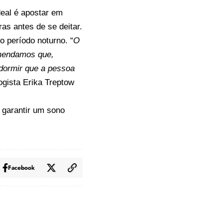
deal é apostar em
as antes de se deitar.
 período noturno. “
O
omendamos que,
dormir que a pessoa
ogista Erika Treptow
a garantir um sono
Facebook