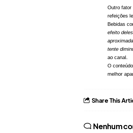
Outro fator
refeições l
Bebidas co
efeito dele
aproximada
tente dimin
ao canal.
O conteúd
melhor
apar
Share This Arti
Nenhum co