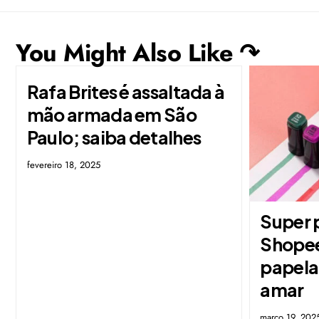
You Might Also Like ↷
Rafa Brites é assaltada à
mão armada em São
Paulo; saiba detalhes
fevereiro 18, 2025
Super
Shopee
papelar
amar
março 19, 202