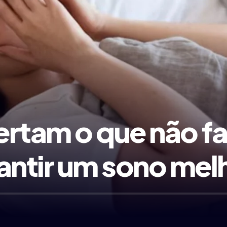
lertam o que não f
antir um sono mel