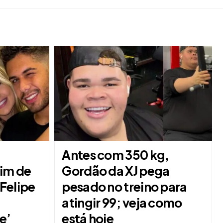
Antes com 350 kg,
fim de
Gordão da XJ pega
Felipe
pesado no treino para
atingir 99; veja como
e’
está hoje