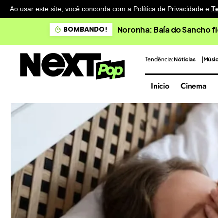
Ao usar este site, você concorda com a Política de Privacidade
e
T
Noronha: Baía do Sancho fi
BOMBANDO!
Tendência:
Nóticias
Músi
Inicio
Cinema