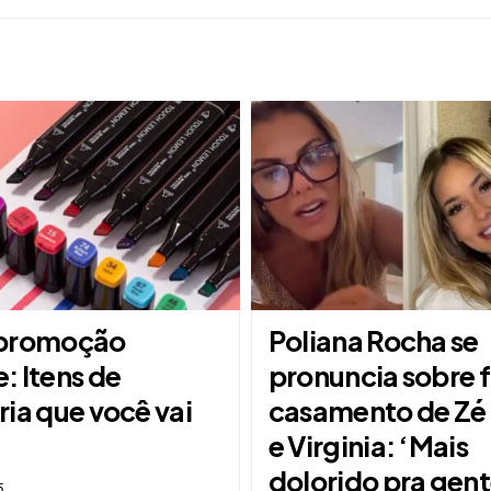
 promoção
Poliana Rocha se
: Itens de
pronuncia sobre 
ia que você vai
casamento de Zé 
e Virginia: ‘Mais
dolorido pra gent
5