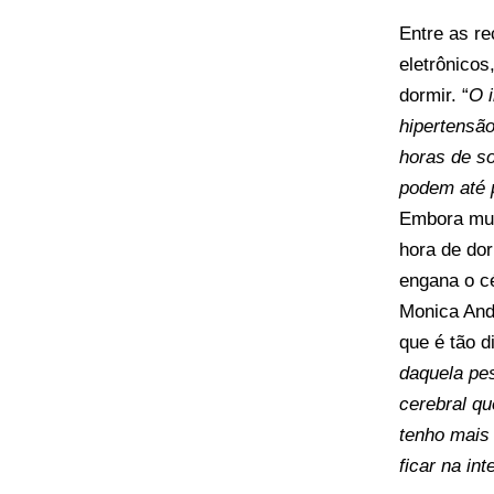
Entre as r
eletrônicos
dormir. “
O 
hipertensã
horas de so
podem até 
Embora muit
hora de dor
engana o cé
Monica Ande
que é tão di
daquela pes
cerebral qu
tenho mais 
ficar na in