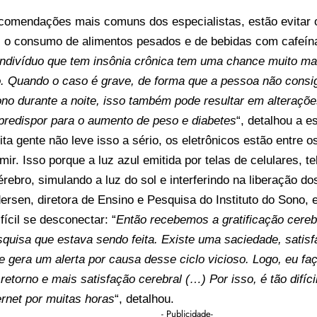
ecomendações mais comuns dos especialistas, estão evitar 
, o consumo de alimentos pesados e de bebidas com cafeína
indivíduo que tem insônia crônica tem uma chance muito ma
o. Quando o caso é grave, de forma que a pessoa não consi
no durante a noite, isso também pode resultar em alteraçõ
predispor para o aumento de peso e diabetes
“, detalhou a es
a gente não leve isso a sério, os eletrônicos estão entre o
mir. Isso porque a luz azul emitida por telas de celulares, te
rebro, simulando a luz do sol e interferindo na liberação d
rsen, diretora de Ensino e Pesquisa do Instituto do Sono, 
fícil se desconectar: “
Então recebemos a gratificação cerebr
quisa que estava sendo feita. Existe uma saciedade, satisfa
e gera um alerta por causa desse ciclo vicioso. Logo, eu fa
retorno e mais satisfação cerebral (…) Por isso, é tão difíc
ternet por muitas horas
“, detalhou.
- Publicidade-