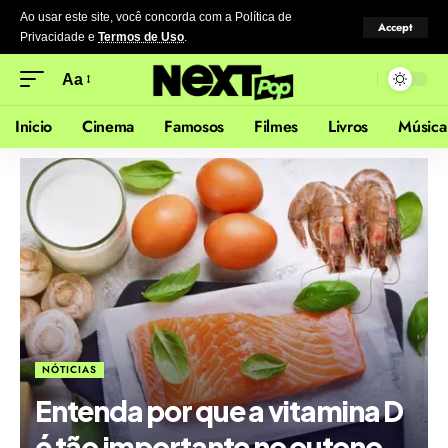
Ao usar este site, você concorda com a Política de
Accept
Privacidade
e
Termos de Uso
.
Aa
Inicio
Cinema
Famosos
Filmes
Livros
Música
NÓTICIAS
Entenda por que a vitamina D
é tão importante no outono