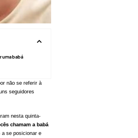
ar uma babá
por não se referir à
guns seguidores
ram nesta quinta-
ocês chamam a babá
 a se posicionar e