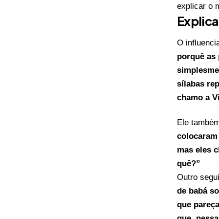
explicar o 
Explica
O influenc
porquê as 
simplesmen
sílabas re
chamo a Vi
Ele também
colocaram
mas eles 
quê?”
Outro segui
de babá so
que pareça
que, nessa