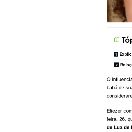
Tó
Explic
Relaç
O
influenc
babá de sua
considerar
Eliezer co
feira, 26, 
de Lua de 