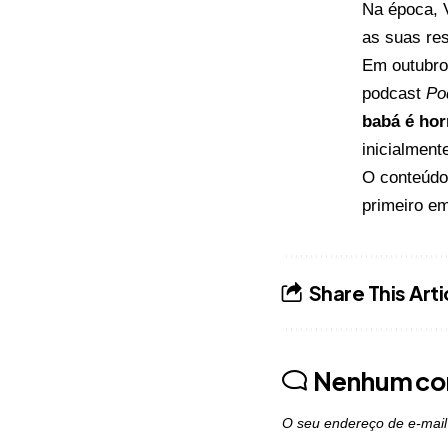
Na época, V
as suas res
Em outubro 
podcast
Po
babá é hor
inicialment
O conteúd
primeiro e
Share This Arti
Nenhum co
O seu endereço de e-mail