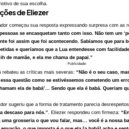
motivo de sua escolha.
ções de Eliezer
iador começou sua resposta expressando surpresa com as 
pessoas se encasquetam tanto com isso. Não tem um ‘p
te foi assim que foi acontecendo. Sabíamos que para be
petidas e queríamos que a Lua entendesse com facilida
ih de mamãe, e ela me chama de papai.”
- Publicidade-
 rebateu as críticas mais severas:
“Não é o seu caso, ma
 essa questão como se estivéssemos cometendo um erro 
chamam ela de babá’… Sendo que ela é babá. Queriam 
dor sugeriu que a forma de tratamento parecia desrespeito
a descaso para nós.”
. Eliezer respondeu com firmeza:
“En
 uma grosseria o que vou falar, mas… você é a nossa b
 equação, o que importa é o que ela [a babá] acha e sen