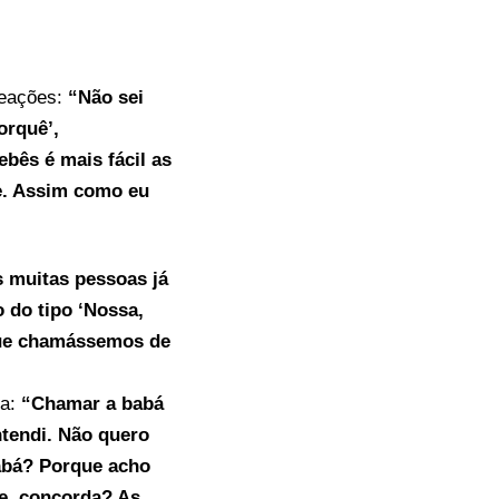
reações:
“Não sei
orquê’,
bês é mais fácil as
de. Assim como eu
s muitas pessoas já
do tipo ‘Nossa,
que chamássemos de
sa:
“Chamar a babá
tendi. Não quero
abá? Porque acho
te, concorda? As