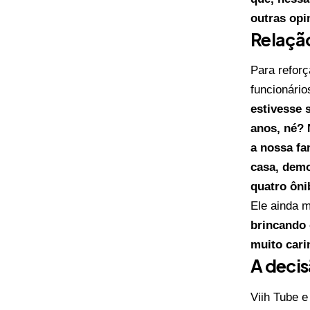
outras opi
Relação
Para reforç
funcionário
estivesse 
anos, né? 
a nossa f
casa, demo
quatro ôni
Ele ainda 
brincando 
muito cari
A deci
Viih Tube 