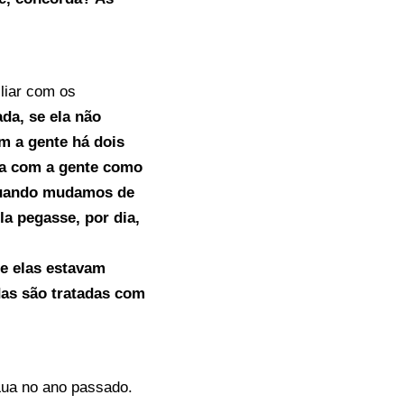
iliar com os
ada, se ela não
om a gente há dois
ha com a gente como
 quando mudamos de
a pegasse, por dia,
ue elas estavam
das são tratadas com
Lua no ano passado.