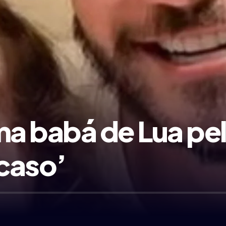
ma babá de Lua pe
caso’