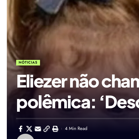
NÓTICIAS
Eliezer não cha
polêmica: ‘Des
4 Min Read