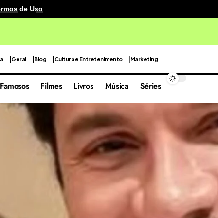
ermos de Uso
.
o no Reino Unido exigirá 30 anos para restauração
ca
Geral
Blog
Cultura e Entretenimento
Marketing
Famosos
Filmes
Livros
Música
Séries