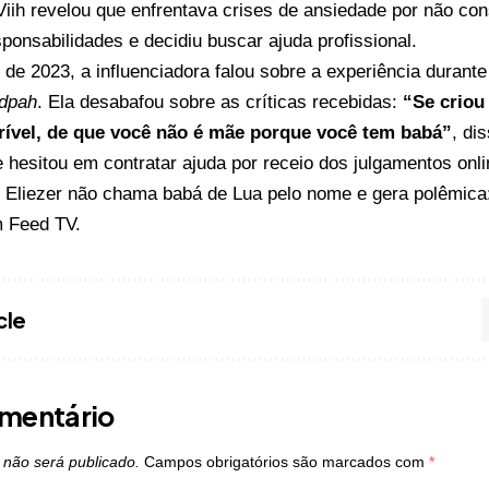
iih revelou que enfrentava crises de ansiedade por não cons
ponsabilidades e decidiu buscar ajuda profissional.
de 2023, a influenciadora falou sobre a experiência durante
dpah
. Ela desabafou sobre as críticas recebidas:
“Se criou
rível, de que você não é mãe porque você tem babá”
, di
e hesitou em contratar ajuda por receio dos julgamentos onli
o
Eliezer não chama babá de Lua pelo nome e gera polêmica
m
Feed TV
.
cle
mentário
 não será publicado.
Campos obrigatórios são marcados com
*