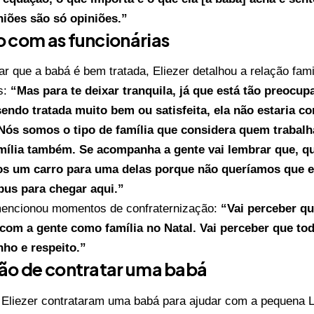
niões são só opiniões.”
 com as funcionárias
ar que a babá é bem tratada, Eliezer detalhou a relação fam
s:
“Mas para te deixar tranquila, já que está tão preocup
sendo tratada muito bem ou satisfeita, ela não estaria c
Nós somos o tipo de família que considera quem trabal
amília também. Se acompanha a gente vai lembrar que,
s um carro para uma delas porque não queríamos que el
bus para chegar aqui.”
mencionou momentos de confraternização:
“Vai perceber q
com a gente como família no Natal. Vai perceber que to
nho e respeito.”
são de contratar uma babá
e Eliezer contrataram uma babá para ajudar com a pequena 