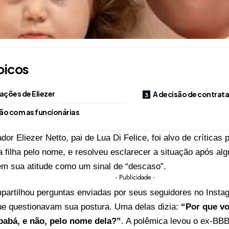
picos
ações de Eliezer
A decisão de contrat
ão com as funcionárias
iador
Eliezer Netto, pai de Lua Di Felice, foi alvo de críticas 
 filha pelo nome, e resolveu esclarecer a situação após al
em sua atitude como um sinal de “descaso”.
- Publicidade -
mpartilhou
perguntas
enviadas por seus seguidores no Instag
que questionavam sua postura. Uma delas dizia:
“Por que v
babá, e não, pelo nome dela?”
. A
polêmica
levou o ex-BBB