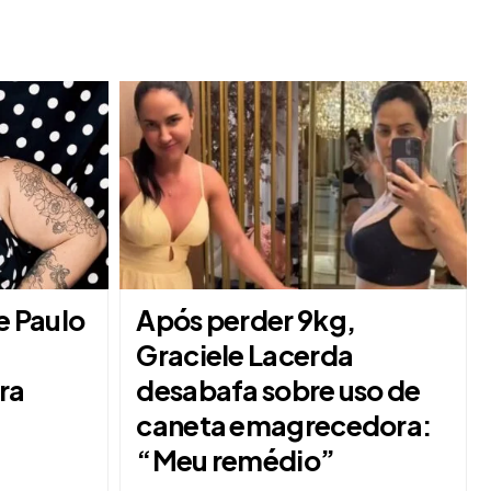
e Paulo
Após perder 9kg,
Graciele Lacerda
ra
desabafa sobre uso de
caneta emagrecedora:
“Meu remédio”