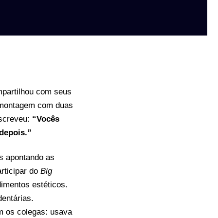
ompartilhou com seus
a montagem com duas
escreveu:
“Vocês
depois.”
es apontando as
rticipar do
Big
dimentos estéticos.
dentárias.
m os colegas: usava