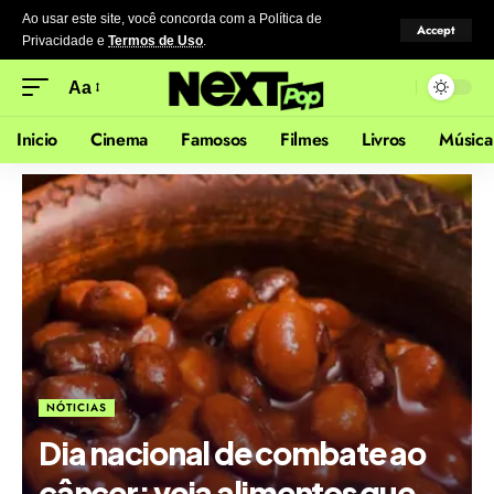
Ao usar este site, você concorda com a Política de
Accept
Privacidade
e
Termos de Uso
.
Aa
Inicio
Cinema
Famosos
Filmes
Livros
Música
NÓTICIAS
Dia nacional de combate ao
câncer: veja alimentos que