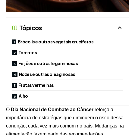
Tópicos
Brócolis e outros vegetais crucíferos
Tomates
Feijões e outras leguminosas
Nozes e outras oleaginosas
Frutas vermelhas
Alho
O
Dia Nacional de Combate ao Câncer
reforça a
importância de estratégias que diminuem o risco dessa
condição, cada vez mais comum no país. Mudanças na
alimentação fazem parte das recomendações