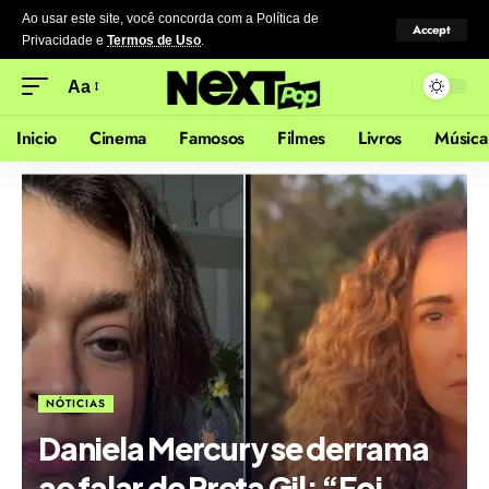
Ao usar este site, você concorda com a Política de
Accept
Privacidade
e
Termos de Uso
.
Aa
Inicio
Cinema
Famosos
Filmes
Livros
Música
NÓTICIAS
Daniela Mercury se derrama
ao falar de Preta Gil: “Foi